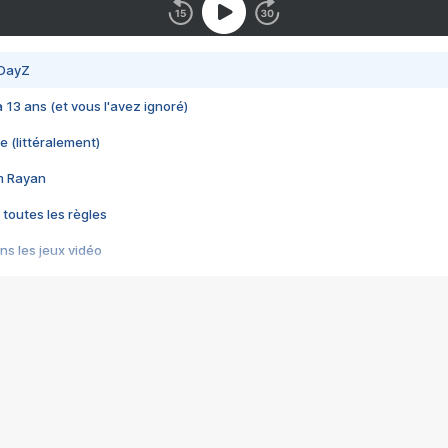
 DayZ
 a 13 ans (et vous l'avez ignoré)
e (littéralement)
im Rayan
 toutes les règles
s les jeux vidéo
us choquant de Rockstar ? - Le scandale BULLY
e plus moche de Steam
du RÊVE tourne au CAUCHEMAR
pendant 8 heures
it… à tort