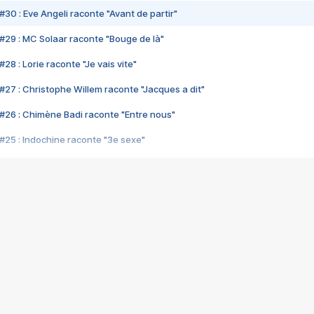
#30 : Eve Angeli raconte "Avant de partir"
#29 : MC Solaar raconte "Bouge de là"
28 : Lorie raconte "Je vais vite"
#27 : Christophe Willem raconte "Jacques a dit"
#26 : Chimène Badi raconte "Entre nous"
#25 : Indochine raconte "3e sexe"
#24 : Zaho raconte "C'est chelou"
#23 : Patrick Bruel raconte "Au café des délices"
#22 : Kyo raconte "Le chemin"
#21 : Nolwenn Leroy raconte "Cassé"
#20 : Patrick Hernandez raconte "Born to be alive"
#19 : Lorie raconte "Près de moi"