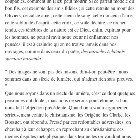
coupables, comment un Dieu peut mourir. Si ce parfait modèle du
bon fils, cet exemple des amis fidèles ; si cette retraite au mont des
Oliviers, ce calice amer, cette sueur de sang, cette douceur d’âme,
cette sublimité d’esprit, cette croix, ce voile déchiré, ce rocher
fendu, ces ténèbres de la nature ; si ce Dieu, enfin, expirant pour
les hommes, ne peut ni ravir notre cœur ni enflammer nos
pensées, il est à craindre qu’on ne trouve jamais dans nos
ouvrages, comme dans ceux du poète,
des miracles éclatants,
speciosa miracula.
" Des images ne sont pas des raisons, dira-t-on peut-être : nous
sommes dans un siècle de lumière, qui n’admet rien sans preuves.
"
Que nous soyons dans un siècle de lumière, c’est ce dont quelques
personnes ont douté ; mais nous ne serons point étonné, si l’on
nous fait l’objection précédente. Quand on a voulu argumenter
sérieusement contre le christianisme, les Origène, les Clarke, les
Bossuet, ont répondu. Pressé par ces redoutables adversaires, on
cherchait à leur échapper, en reprochant au christianisme ces
mêmes disputes métaphysiques dans lesquelles on voudrait nous