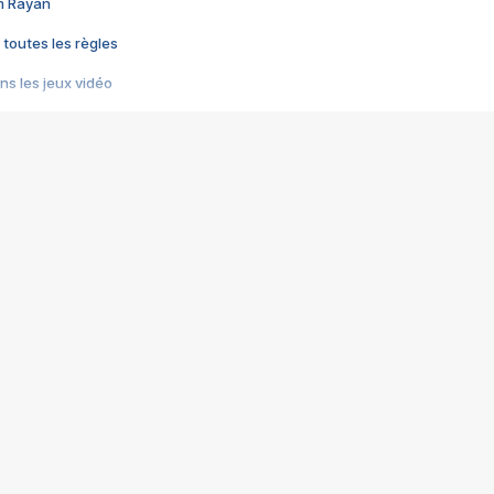
im Rayan
 toutes les règles
s les jeux vidéo
us choquant de Rockstar ? - Le scandale BULLY
e plus moche de Steam
du RÊVE tourne au CAUCHEMAR
pendant 8 heures
it… à tort
umiliés par un jeu vidéo
ire - Final Fantasy 8
ti un empire - Age of Empires
story DOFUS
tard, il crée l'un des pires jeux de tous les temps, MindsEye.