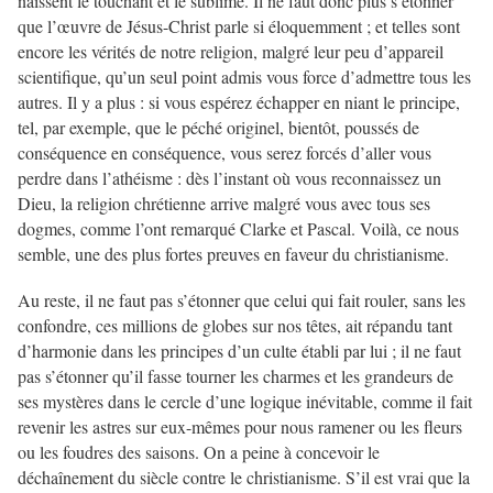
naissent le touchant et le sublime. Il ne faut donc plus s’étonner
que l’œuvre de Jésus-Christ parle si éloquemment ; et telles sont
encore les vérités de notre religion, malgré leur peu d’appareil
scientifique, qu’un seul point admis vous force d’admettre tous les
autres. Il y a plus : si vous espérez échapper en niant le principe,
tel, par exemple, que le péché originel, bientôt, poussés de
conséquence en conséquence, vous serez forcés d’aller vous
perdre dans l’athéisme : dès l’instant où vous reconnaissez un
Dieu, la religion chrétienne arrive malgré vous avec tous ses
dogmes, comme l’ont remarqué Clarke et Pascal. Voilà, ce nous
semble, une des plus fortes preuves en faveur du christianisme.
Au reste, il ne faut pas s’étonner que celui qui fait rouler, sans les
confondre, ces millions de globes sur nos têtes, ait répandu tant
d’harmonie dans les principes d’un culte établi par lui ; il ne faut
pas s’étonner qu’il fasse tourner les charmes et les grandeurs de
ses mystères dans le cercle d’une logique inévitable, comme il fait
revenir les astres sur eux-mêmes pour nous ramener ou les fleurs
ou les foudres des saisons. On a peine à concevoir le
déchaînement du siècle contre le christianisme. S’il est vrai que la