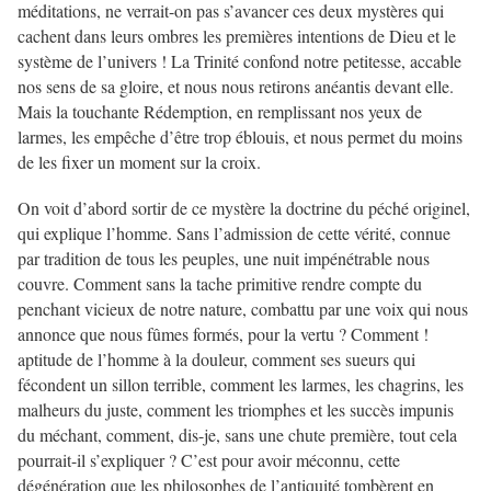
méditations, ne verrait-on pas s’avancer ces deux mystères qui
cachent dans leurs ombres les premières intentions de Dieu et le
système de l’univers ! La Trinité confond notre petitesse, accable
nos sens de sa gloire, et nous nous retirons anéantis devant elle.
Mais la touchante Rédemption, en remplissant nos yeux de
larmes, les empêche d’être trop éblouis, et nous permet du moins
de les fixer un moment sur la croix.
On voit d’abord sortir de ce mystère la doctrine du péché originel,
qui explique l’homme. Sans l’admission de cette vérité, connue
par tradition de tous les peuples, une nuit impénétrable nous
couvre. Comment sans la tache primitive rendre compte du
penchant vicieux de notre nature, combattu par une voix qui nous
annonce que nous fûmes formés, pour la vertu ? Comment !
aptitude de l’homme à la douleur, comment ses sueurs qui
fécondent un sillon terrible, comment les larmes, les chagrins, les
malheurs du juste, comment les triomphes et les succès impunis
du méchant, comment, dis-je, sans une chute première, tout cela
pourrait-il s’expliquer ? C’est pour avoir méconnu, cette
dégénération que les philosophes de l’antiquité tombèrent en