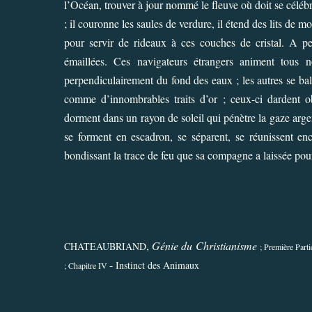
l’Océan, trouver à jour nommé le fleuve où doit se célé
; il couronne les saules de verdure, il étend des lits de m
pour servir de rideaux à ces couches de cristal. A pei
émaillées. Ces navigateurs étrangers animent tous 
perpendiculairement du fond des eaux ; les autres se b
comme d’innombrables traits d’or ; ceux-ci dardent obl
dorment dans un rayon de soleil qui pénètre la gaze argen
se forment en escadron, se séparent, se réunissent enc
bondissant la trace de feu que sa compagne a laissée pour
,
Génie du Christianisme
CHATEAUBRIAND
; Première Parti
-
Instinct des Animaux
;
Chapitre IV