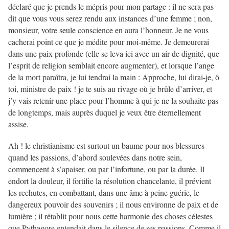
déclaré que je prends le mépris pour mon partage : il ne sera pas
dit que vous vous serez rendu aux instances d’une femme ; non,
monsieur, votre seule conscience en aura l’honneur. Je ne vous
cacherai point ce que je médite pour moi-même. Je demeurerai
dans une paix profonde (elle se leva ici avec un air de dignité, que
l’esprit de religion semblait encore augmenter), et lorsque l’ange
de la mort paraîtra, je lui tendrai la main : Approche, lui dirai-je, ô
toi, ministre de paix ! je te suis au rivage où je brûle d’arriver, et
j’y vais retenir une place pour l’homme à qui je ne la souhaite pas
de longtemps, mais auprès duquel je veux être éternellement
assise.
Ah ! le christianisme est surtout un baume pour nos blessures
quand les passions, d’abord soulevées dans notre sein,
commencent à s’apaiser, ou par l’infortune, ou par la durée. Il
endort la douleur, il fortifie la résolution chancelante, il prévient
les rechutes, en combattant, dans une âme à peine guérie, le
dangereux pouvoir des souvenirs ; il nous environne de paix et de
lumière ; il rétablit pour nous cette harmonie des choses célestes
que Pythagore entendait dans le silence de ses passions. Comme il