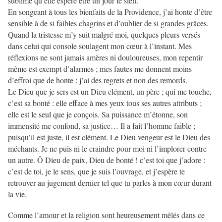
sublime qu’elle espère être un jour le sien.
En songeant à tous les bienfaits de la Providence, j’ai honte d’être
sensible à de si faibles chagrins et d’oublier de si grandes grâces.
Quand la tristesse m’y suit malgré moi, quelques pleurs versés
dans celui qui console soulagent mon cœur à l’instant. Mes
réflexions ne sont jamais amères ni douloureuses, mon repentir
même est exempt d’alarmes ; mes fautes me donnent moins
d’effroi que de honte : j’ai des regrets et non des remords.
Le Dieu que je sers est un Dieu clément, un père ; qui me touche,
c’est sa bonté : elle efface à mes yeux tous ses autres attributs ;
elle est le seul que je conçois. Sa puissance m’étonne, son
immensité me confond, sa justice… Il a fait l’homme faible ;
puisqu’il est juste, il est clément. Le Dieu vengeur est le Dieu des
méchants. Je ne puis ni le craindre pour moi ni l’implorer contre
un autre. Ô Dieu de paix, Dieu de bonté ! c’est toi que j’adore :
c’est de toi, je le sens, que je suis l’ouvrage, et j’espère te
retrouver au jugement dernier tel que tu parles à mon cœur durant
la vie.
Comme l’amour et la religion sont heureusement mêlés dans ce