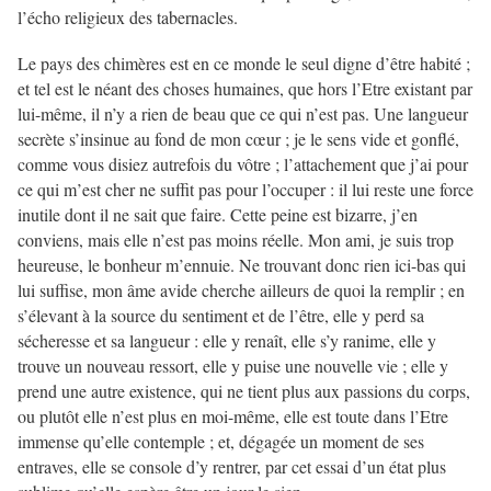
l’écho religieux des tabernacles.
Le pays des chimères est en ce monde le seul digne d’être habité ;
et tel est le néant des choses humaines, que hors l’Etre existant par
lui-même, il n’y a rien de beau que ce qui n’est pas. Une langueur
secrète s’insinue au fond de mon cœur ; je le sens vide et gonflé,
comme vous disiez autrefois du vôtre ; l’attachement que j’ai pour
ce qui m’est cher ne suffit pas pour l’occuper : il lui reste une force
inutile dont il ne sait que faire. Cette peine est bizarre, j’en
conviens, mais elle n’est pas moins réelle. Mon ami, je suis trop
heureuse, le bonheur m’ennuie. Ne trouvant donc rien ici-bas qui
lui suffise, mon âme avide cherche ailleurs de quoi la remplir ; en
s’élevant à la source du sentiment et de l’être, elle y perd sa
sécheresse et sa langueur : elle y renaît, elle s’y ranime, elle y
trouve un nouveau ressort, elle y puise une nouvelle vie ; elle y
prend une autre existence, qui ne tient plus aux passions du corps,
ou plutôt elle n’est plus en moi-même, elle est toute dans l’Etre
immense qu’elle contemple ; et, dégagée un moment de ses
entraves, elle se console d’y rentrer, par cet essai d’un état plus