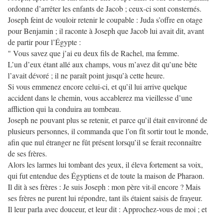
ordonne d’arrêter les enfants de Jacob ; ceux-ci sont consternés.
Joseph feint de vouloir retenir le coupable : Juda s’offre en otage
pour Benjamin ; il raconte à Joseph que Jacob lui avait dit, avant
de partir pour l’Égypte :
" Vous savez que j’ai eu deux fils de Rachel, ma femme.
L’un d’eux étant allé aux champs, vous m’avez dit qu’une bête
l’avait dévoré ; il ne paraît point jusqu’à cette heure.
Si vous emmenez encore celui-ci, et qu’il lui arrive quelque
accident dans le chemin, vous accablerez ma vieillesse d’une
affliction qui la conduira au tombeau.
Joseph ne pouvant plus se retenir, et parce qu’il était environné de
plusieurs personnes, il commanda que l’on fît sortir tout le monde,
afin que nul étranger ne fût présent lorsqu’il se ferait reconnaître
de ses frères.
Alors les larmes lui tombant des yeux, il éleva fortement sa voix,
qui fut entendue des Égyptiens et de toute la maison de Pharaon.
Il dit à ses frères : Je suis Joseph : mon père vit-il encore ? Mais
ses frères ne purent lui répondre, tant ils étaient saisis de frayeur.
Il leur parla avec douceur, et leur dit : Approchez-vous de moi ; et