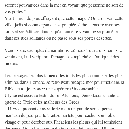
seront épouvantées dans la mer en voyant que personne ne sort de
vos portes."
Y a-t-il rien de plus effrayant que cette image ? On croit voir cette
ville, jadis si commerçante et si peuplée, debout encore avec ses
tours et ses édifices, tandis qu’aucun être vivant ne se promène
dans ses rues solitaires ou ne passe sous ses portes désertes.
Venons aux exemples de narrations, où nous trouverons réunis le
sentiment, la description, l’image, la simplicité et l’antiquité des
mœurs.
Les passages les plus fameux, les traits les plus connus et les plus
admirés dans Homère, se retrouvent presque mot pour mot dans la
Bible, et toujours avec une supériorité incontestable.
Ulysse est assis au festin du roi Alcinoüs, Démodocus chante la
guerre de Troie et les malheurs des Grecs :
" UIysse, prenant dans sa forte main un pan de son superbe
manteau de pourpre, le tirait sur sa tête pour cacher son noble
visage et pour dérober aux Phéaciens les pleurs qui lui tombaient
des yeux. Quand le chantre divin suspendait ses vers, Ulysse