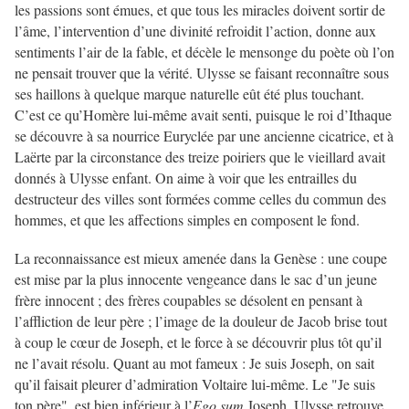
les passions sont émues, et que tous les miracles doivent sortir de
l’âme, l’intervention d’une divinité refroidit l’action, donne aux
sentiments l’air de la fable, et décèle le mensonge du poète où l’on
ne pensait trouver que la vérité. Ulysse se faisant reconnaître sous
ses haillons à quelque marque naturelle eût été plus touchant.
C’est ce qu’Homère lui-même avait senti, puisque le roi d’Ithaque
se découvre à sa nourrice Euryclée par une ancienne cicatrice, et à
Laërte par la circonstance des treize poiriers que le vieillard avait
donnés à Ulysse enfant. On aime à voir que les entrailles du
destructeur des villes sont formées comme celles du commun des
hommes, et que les affections simples en composent le fond.
La reconnaissance est mieux amenée dans la Genèse : une coupe
est mise par la plus innocente vengeance dans le sac d’un jeune
frère innocent ; des frères coupables se désolent en pensant à
l’affliction de leur père ; l’image de la douleur de Jacob brise tout
à coup le cœur de Joseph, et le force à se découvrir plus tôt qu’il
ne l’avait résolu. Quant au mot fameux : Je suis Joseph, on sait
qu’il faisait pleurer d’admiration Voltaire lui-même. Le "Je suis
ton père", est bien inférieur à l’
Ego sum
Joseph. Ulysse retrouve