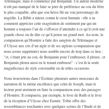
Télémaque, mais il commence par Benjamin. Un auteur moderne
n’eût pas manqué de le faire se jeter de préférence au cou du frère
le plus coupable, afin que son héros fût un vrai personnage de
tragédie. La Bible a mieux connu le cœur humain : elle a su
comment apprécier cette exagération de sentiment par qui un
homme a toujours l’air de s’efforcer d’atteindre à ce qu’il croit une
grande chose ou de dire ce qu’il pense un grand mot. Au reste, la
comparaison qu’Homère a faite des sanglots de Télémaque et
d’Ulysse aux cris d’un aigle et de ses aiglons (comparaison que
nous avons supprimée) nous semble encore de trop dans ce lieu ;
"et, s’étant jeté au cou, de Benjamin pour l’embrasser, il pleura ; et
Benjamin pleura aussi en le tenant embrassé" : c’est là la seule
magnificence de style convenable en de telles occasions.
Nous trouverions dans l’Écriture plusieurs autres morceaux de
narration de la même excellence que celui de Joseph, mais le
lecteur peut aisément en faire la comparaison avec des passages
d’Homère. Il comparera, par exemple, le livre de Ruth et le livre
de la réception d’Ulysse chez Eumée. Tobie offre des
ressemblances touchantes avec quelques scènes de l’Iliade et de