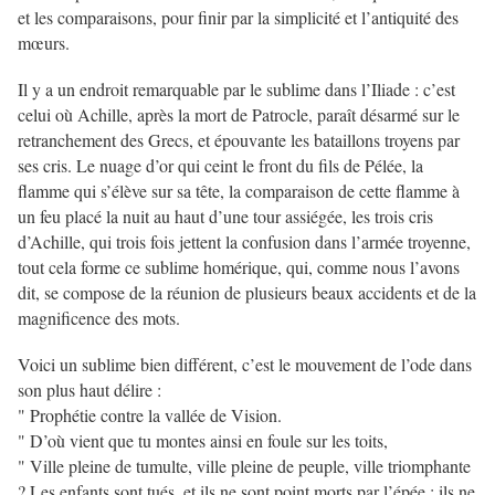
et les comparaisons, pour finir par la simplicité et l’antiquité des
mœurs.
Il y a un endroit remarquable par le sublime dans l’Iliade : c’est
celui où Achille, après la mort de Patrocle, paraît désarmé sur le
retranchement des Grecs, et épouvante les bataillons troyens par
ses cris. Le nuage d’or qui ceint le front du fils de Pélée, la
flamme qui s’élève sur sa tête, la comparaison de cette flamme à
un feu placé la nuit au haut d’une tour assiégée, les trois cris
d’Achille, qui trois fois jettent la confusion dans l’armée troyenne,
tout cela forme ce sublime homérique, qui, comme nous l’avons
dit, se compose de la réunion de plusieurs beaux accidents et de la
magnificence des mots.
Voici un sublime bien différent, c’est le mouvement de l’ode dans
son plus haut délire :
" Prophétie contre la vallée de Vision.
" D’où vient que tu montes ainsi en foule sur les toits,
" Ville pleine de tumulte, ville pleine de peuple, ville triomphante
? Les enfants sont tués, et ils ne sont point morts par l’épée ; ils ne