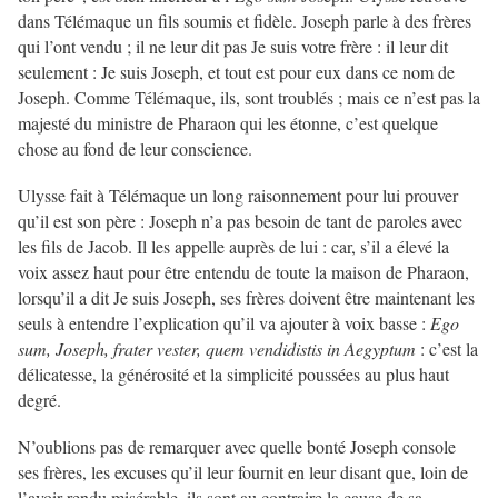
dans Télémaque un fils soumis et fidèle. Joseph parle à des frères
qui l’ont vendu ; il ne leur dit pas Je suis votre frère : il leur dit
seulement : Je suis Joseph, et tout est pour eux dans ce nom de
Joseph. Comme Télémaque, ils, sont troublés ; mais ce n’est pas la
majesté du ministre de Pharaon qui les étonne, c’est quelque
chose au fond de leur conscience.
Ulysse fait à Télémaque un long raisonnement pour lui prouver
qu’il est son père : Joseph n’a pas besoin de tant de paroles avec
les fils de Jacob. Il les appelle auprès de lui : car, s’il a élevé la
voix assez haut pour être entendu de toute la maison de Pharaon,
lorsqu’il a dit Je suis Joseph, ses frères doivent être maintenant les
seuls à entendre l’explication qu’il va ajouter à voix basse :
Ego
sum, Joseph, frater vester, quem vendidistis in Aegyptum
: c’est la
délicatesse, la générosité et la simplicité poussées au plus haut
degré.
N’oublions pas de remarquer avec quelle bonté Joseph console
ses frères, les excuses qu’il leur fournit en leur disant que, loin de
l’avoir rendu misérable, ils sont au contraire la cause de sa