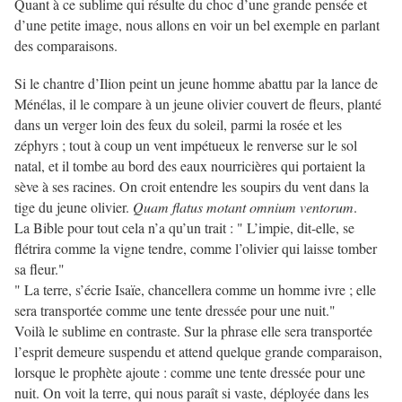
Quant à ce sublime qui résulte du choc d’une grande pensée et
d’une petite image, nous allons en voir un bel exemple en parlant
des comparaisons.
Si le chantre d’Ilion peint un jeune homme abattu par la lance de
Ménélas, il le compare à un jeune olivier couvert de fleurs, planté
dans un verger loin des feux du soleil, parmi la rosée et les
zéphyrs ; tout à coup un vent impétueux le renverse sur le sol
natal, et il tombe au bord des eaux nourricières qui portaient la
sève à ses racines. On croit entendre les soupirs du vent dans la
tige du jeune olivier.
Quam flatus motant omnium ventorum
.
La Bible pour tout cela n’a qu’un trait : " L’impie, dit-elle, se
flétrira comme la vigne tendre, comme l’olivier qui laisse tomber
sa fleur."
" La terre, s’écrie Isaïe, chancellera comme un homme ivre ; elle
sera transportée comme une tente dressée pour une nuit."
Voilà le sublime en contraste. Sur la phrase elle sera transportée
l’esprit demeure suspendu et attend quelque grande comparaison,
lorsque le prophète ajoute : comme une tente dressée pour une
nuit. On voit la terre, qui nous paraît si vaste, déployée dans les