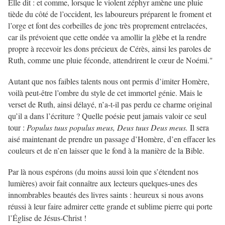
Elle dit : et comme, lorsque le violent zéphyr amène une pluie
tiède du côté de l’occident, les laboureurs préparent le froment et
l’orge et font des corbeilles de jonc très proprement entrelacées,
car ils prévoient que cette ondée va amollir la glèbe et la rendre
propre à recevoir les dons précieux de Cérès, ainsi les paroles de
Ruth, comme une pluie féconde, attendrirent le cœur de Noémi."
Autant que nos faibles talents nous ont permis d’imiter Homère,
voilà peut-être l’ombre du style de cet immortel génie. Mais le
verset de Ruth, ainsi délayé, n’a-t-il pas perdu ce charme original
qu’il a dans l’écriture ? Quelle poésie peut jamais valoir ce seul
tour :
Populus tuus populus meus, Deus tuus Deus meus.
Il sera
aisé maintenant de prendre un passage d’Homère, d’en effacer les
couleurs et de n’en laisser que le fond à la manière de la Bible.
Par là nous espérons (du moins aussi loin que s’étendent nos
lumières) avoir fait connaître aux lecteurs quelques-unes des
innombrables beautés des livres saints : heureux si nous avons
réussi à leur faire admirer cette grande et sublime pierre qui porte
l’Église de Jésus-Christ !