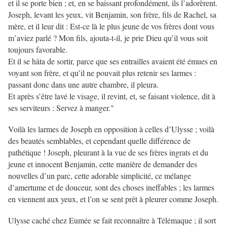
et il se porte bien ; et, en se baissant profondément, ils l’adorèrent.
Joseph, levant les yeux, vit Benjamin, son frère, fils de Rachel, sa
mère, et il leur dit : Est-ce là le plus jeune de vos frères dont vous
m’aviez parlé ? Mon fils, ajouta-t-il, je prie Dieu qu’il vous soit
toujours favorable.
Et il se hâta de sortir, parce que ses entrailles avaient été émues en
voyant son frère, et qu’il ne pouvait plus retenir ses larmes :
passant donc dans une autre chambre, il pleura.
Et après s’être lavé le visage, il revint, et, se faisant violence, dit à
ses serviteurs : Servez à manger."
Voilà les larmes de Joseph en opposition à celles d’Ulysse ; voilà
des beautés semblables, et cependant quelle différence de
pathétique ! Joseph, pleurant à la vue de ses frères ingrats et du
jeune et innocent Benjamin, cette manière de demander des
nouvelles d’un parc, cette adorable simplicité, ce mélange
d’amertume et de douceur, sont des choses ineffables ; les larmes
en viennent aux yeux, et l’on se sent prêt à pleurer comme Joseph.
Ulysse caché chez Eumée se fait reconnaître à Télémaque ; il sort