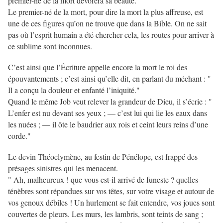
premier-né de la mort dévorera sa beauté."
Le premier-né de la mort, pour dire la mort la plus affreuse, est
une de ces figures qu’on ne trouve que dans la Bible. On ne sait
pas où l’esprit humain a été chercher cela, les routes pour arriver à
ce sublime sont inconnues.
C’est ainsi que l’Écriture appelle encore la mort le roi des
épouvantements ; c’est ainsi qu’elle dit, en parlant du méchant : "
Il a conçu la douleur et enfanté l’iniquité."
Quand le même Job veut relever la grandeur de Dieu, il s’écrie : "
L’enfer est nu devant ses yeux ; — c’est lui qui lie les eaux dans
les nuées ; — il ôte le baudrier aux rois et ceint leurs reins d’une
corde."
Le devin Théoclymène, au festin de Pénélope, est frappé des
présages sinistres qui les menacent.
" Ah, malheureux ! que vous est-il arrivé de funeste ? quelles
ténèbres sont répandues sur vos têtes, sur votre visage et autour de
vos genoux débiles ! Un hurlement se fait entendre, vos joues sont
couvertes de pleurs. Les murs, les lambris, sont teints de sang ;