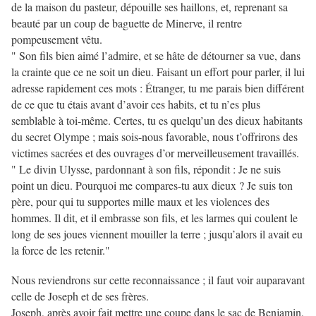
de la maison du pasteur, dépouille ses haillons, et, reprenant sa
beauté par un coup de baguette de Minerve, il rentre
pompeusement vêtu.
" Son fils bien aimé l’admire, et se hâte de détourner sa vue, dans
la crainte que ce ne soit un dieu. Faisant un effort pour parler, il lui
adresse rapidement ces mots : Étranger, tu me parais bien différent
de ce que tu étais avant d’avoir ces habits, et tu n’es plus
semblable à toi-même. Certes, tu es quelqu’un des dieux habitants
du secret Olympe ; mais sois-nous favorable, nous t’offrirons des
victimes sacrées et des ouvrages d’or merveilleusement travaillés.
" Le divin Ulysse, pardonnant à son fils, répondit : Je ne suis
point un dieu. Pourquoi me compares-tu aux dieux ? Je suis ton
père, pour qui tu supportes mille maux et les violences des
hommes. Il dit, et il embrasse son fils, et les larmes qui coulent le
long de ses joues viennent mouiller la terre ; jusqu’alors il avait eu
la force de les retenir."
Nous reviendrons sur cette reconnaissance ; il faut voir auparavant
celle de Joseph et de ses frères.
Joseph, après avoir fait mettre une coupe dans le sac de Benjamin,