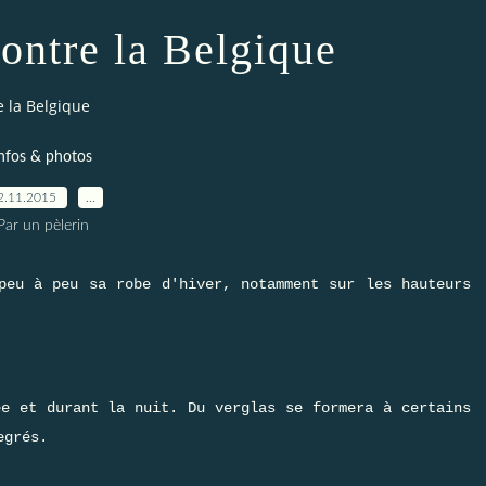
contre la Belgique
e la Belgique
nfos & photos
2.11.2015
…
Par un pèlerin
peu à peu sa robe d'hiver, notamment sur les hauteurs
ée et durant la nuit. Du verglas se formera à certains
egrés.