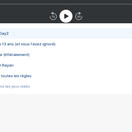
 DayZ
 a 13 ans (et vous l'avez ignoré)
e (littéralement)
im Rayan
 toutes les règles
s les jeux vidéo
us choquant de Rockstar ? - Le scandale BULLY
e plus moche de Steam
du RÊVE tourne au CAUCHEMAR
pendant 8 heures