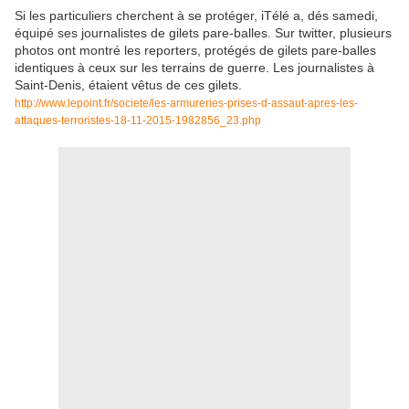
Si les particuliers cherchent à se protéger, iTélé a, dés samedi,
équipé ses journalistes de gilets pare-balles. Sur twitter, plusieurs
photos ont montré les reporters, protégés de gilets pare-balles
identiques à ceux sur les terrains de guerre. Les journalistes à
Saint-Denis, étaient vêtus de ces gilets.
http://www.lepoint.fr/societe/les-armureries-prises-d-assaut-apres-les-
attaques-terroristes-18-11-2015-1982856_23.php