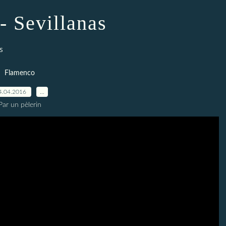
 - Sevillanas
s
Flamenco
4.04.2016
…
Par un pèlerin