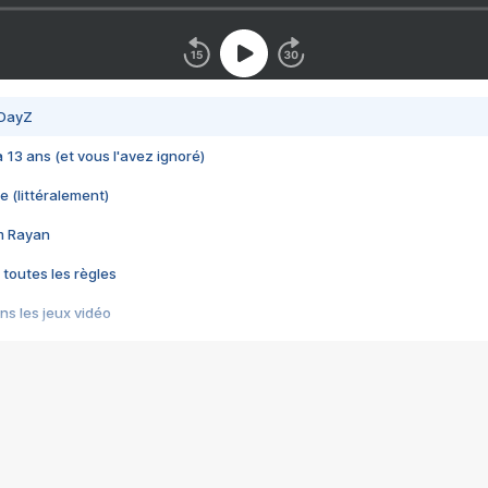
 DayZ
 a 13 ans (et vous l'avez ignoré)
e (littéralement)
im Rayan
 toutes les règles
s les jeux vidéo
us choquant de Rockstar ? - Le scandale BULLY
e plus moche de Steam
du RÊVE tourne au CAUCHEMAR
pendant 8 heures