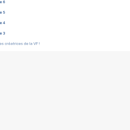
e 6
e 5
e 4
e 3
s créatrices de la VF !
e 2
e 1
e Mektoub My Love arrive enfin ! Rencontre avec Shaïn Boumedine et Sal
i : après Toni en famille
elle réalise le bouleversant Dites lui que je l'aime
ais ! Rencontre autour de Vie privée de Rebecca Zlotowski
 de Marguerite, Grave... Rencontre avec Ella Rumpf
 Les Rêveurs, un film intime sur la santé mentale