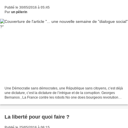
Publié le 30/05/2016 à 05:45
Par
un pèlerin
Une Démocratie sans démocrates, une République sans citoyens, c’est déjà
une dictature, c’est la dictature de l’intrigue et de la corruption. Georges
Bernanos , La France contre les robots No one does bourgeois revolution
quite like the French. Ian Alan...
La liberté pour quoi faire ?
Publié le 25/05/2016 à 06:15