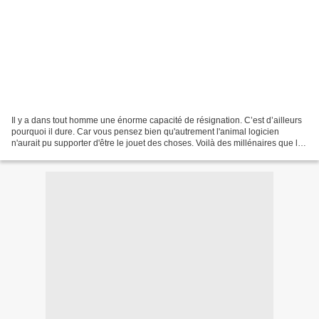
Il y a dans tout homme une énorme capacité de résignation. C’est d’ailleurs
pourquoi il dure. Car vous pensez bien qu'autrement l'animal logicien
n'aurait pu supporter d'être le jouet des choses. Voilà des millénaires que le
dernier d'entre eux se serait...