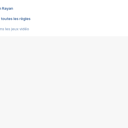
im Rayan
 toutes les règles
s les jeux vidéo
us choquant de Rockstar ? - Le scandale BULLY
e plus moche de Steam
du RÊVE tourne au CAUCHEMAR
pendant 8 heures
it… à tort
umiliés par un jeu vidéo
ire - Final Fantasy 8
ti un empire - Age of Empires
story DOFUS