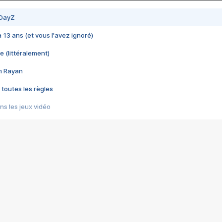
 DayZ
 a 13 ans (et vous l'avez ignoré)
e (littéralement)
im Rayan
 toutes les règles
s les jeux vidéo
us choquant de Rockstar ? - Le scandale BULLY
e plus moche de Steam
du RÊVE tourne au CAUCHEMAR
pendant 8 heures
it… à tort
umiliés par un jeu vidéo