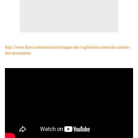
http://www.ktotv.com/emissions/visages-de-l-eglise/rencontres/la-cuisine-
des-monasteres