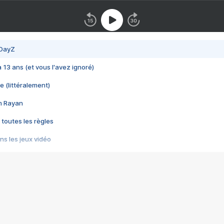
 DayZ
 a 13 ans (et vous l'avez ignoré)
e (littéralement)
im Rayan
 toutes les règles
s les jeux vidéo
us choquant de Rockstar ? - Le scandale BULLY
e plus moche de Steam
du RÊVE tourne au CAUCHEMAR
pendant 8 heures