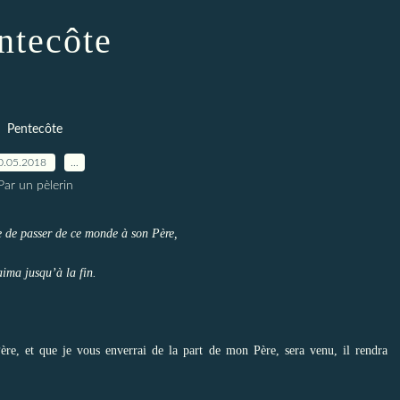
ntecôte
Pentecôte
0.05.2018
…
Par un pèlerin
e de passer de ce monde à son Père,
aima jusqu’à la fin.
Père, et que je vous enverrai de la part de mon Père, sera venu, il rendra