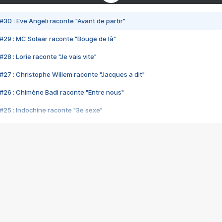
#30 : Eve Angeli raconte "Avant de partir"
#29 : MC Solaar raconte "Bouge de là"
28 : Lorie raconte "Je vais vite"
#27 : Christophe Willem raconte "Jacques a dit"
#26 : Chimène Badi raconte "Entre nous"
#25 : Indochine raconte "3e sexe"
#24 : Zaho raconte "C'est chelou"
#23 : Patrick Bruel raconte "Au café des délices"
#22 : Kyo raconte "Le chemin"
#21 : Nolwenn Leroy raconte "Cassé"
#20 : Patrick Hernandez raconte "Born to be alive"
#19 : Lorie raconte "Près de moi"