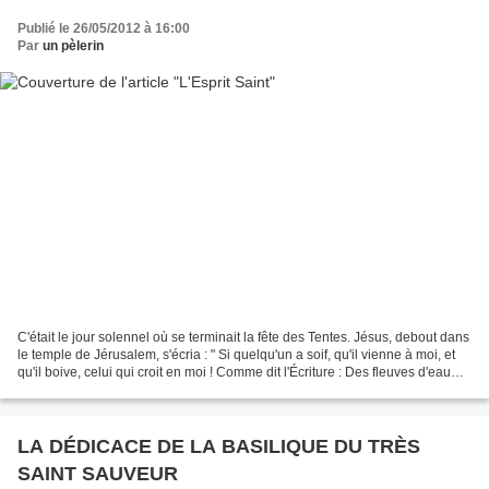
Publié le 26/05/2012 à 16:00
Par
un pèlerin
C'était le jour solennel où se terminait la fête des Tentes. Jésus, debout dans
le temple de Jérusalem, s'écria : " Si quelqu'un a soif, qu'il vienne à moi, et
qu'il boive, celui qui croit en moi ! Comme dit l'Écriture : Des fleuves d'eau
vive jailliront...
LA DÉDICACE DE LA BASILIQUE DU TRÈS
SAINT SAUVEUR