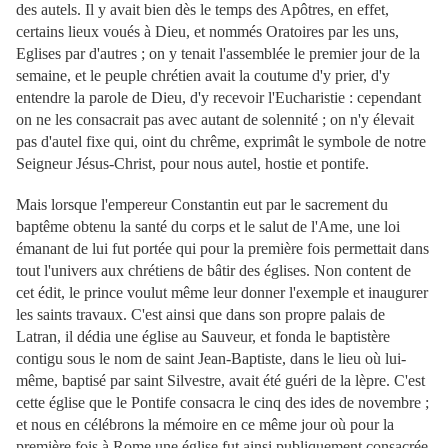
des autels. Il y avait bien dès le temps des Apôtres, en effet,
certains lieux voués à Dieu, et nommés Oratoires par les uns,
Eglises par d'autres ; on y tenait l'assemblée le premier jour de la
semaine, et le peuple chrétien avait la coutume d'y prier, d'y
entendre la parole de Dieu, d'y recevoir l'Eucharistie : cependant
on ne les consacrait pas avec autant de solennité ; on n'y élevait
pas d'autel fixe qui, oint du chrême, exprimât le symbole de notre
Seigneur Jésus-Christ, pour nous autel, hostie et pontife.
M
ais lorsque l'empereur Constantin eut par le sacrement du
baptême obtenu la santé du corps et le salut de l'Ame, une loi
émanant de lui fut portée qui pour la première fois permettait dans
tout l'univers aux chrétiens de bâtir des églises. Non content de
cet édit, le prince voulut même leur donner l'exemple et inaugurer
les saints travaux. C'est ainsi que dans son propre palais de
Latran, il dédia une église au Sauveur, et fonda le baptistère
contigu sous le nom de saint Jean-Baptiste, dans le lieu où lui-
même, baptisé par saint Silvestre, avait été guéri de la lèpre. C'est
cette église que le Pontife consacra le cinq des ides de novembre ;
et nous en célébrons la mémoire en ce même jour où pour la
première fois à Rome une église fut ainsi publiquement consacrée,