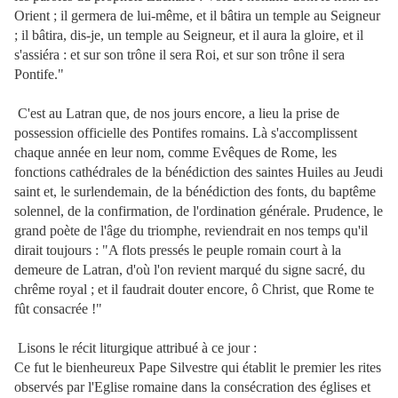
Orient ; il germera de lui-même, et il bâtira un temple au Seigneur
; il bâtira, dis-je, un temple au Seigneur, et il aura la
gloire, et il
s'assiéra : et sur son trône il sera Roi, et sur son trône il sera
Pontife."
C'est au Latran que, de nos jours encore, a lieu la prise de
possession officielle des Pontifes romains. Là s'accomplissent
chaque année en leur nom, comme Evêques de Rome, les
fonctions cathédrales de la bénédiction des saintes Huiles au Jeudi
saint et, le surlendemain, de la bénédiction des fonts, du baptême
solennel, de la confirmation, de l'ordination générale. Prudence, le
grand poète de l'âge du triomphe, reviendrait en nos temps qu'il
dirait toujours : "A flots pressés le peuple romain court à la
demeure de Latran, d'où l'on revient marqué du signe sacré, du
chrême royal ; et il faudrait douter encore, ô Christ, que Rome te
fût consacrée !"
Lisons le récit liturgique attribué à ce jour :
Ce fut le bienheureux Pape Silvestre qui établit le premier les rites
observés par l'Eglise romaine dans la consécration des églises et