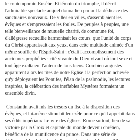
le contemporain Eusèbe. Et témoin du triomphe, il décrit
l'admirable spectacle auquel donna lieu partout la dédicace des
sanctuaires nouveaux. De villes en villes, s'assemblaient les
évêques et s'empressaient les foules. De peuples à peuples, une
telle bienveillance de mutuelle charité, de commune foi,
d'allégresse recueillie harmonisait les cœurs, que l'unité du corps
du Christ apparaissait aux yeux, dans cette multitude animée d'un
même souffle de l'Esprit-Saint ; c'était l'accomplissement des
anciennes prophéties : cité vivante du Dieu vivant où tout sexe et
tout âge exaltaient l'auteur de tous biens. Combien augustes
apparurent alors les rites de notre Eglise ! la perfection achevée
qu'y déployaient les Pontifes, l'élan de la psalmodie, les lectures
inspirées, la célébration des ineffables Mystères formaient un
ensemble divin.
Constantin avait mis les trésors du fisc à la disposition des
évêques, et lui-même stimulait leur zèle pour ce qu'il appelait dans
ses édits impériaux l'œuvre des églises. Rome surtout, lieu de sa
victoire par la Croix et capitale du monde devenu chrétien,
bénéficia de la munificence du prince. Dans une série de