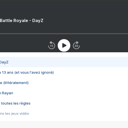
 Battle Royale - DayZ
 DayZ
 a 13 ans (et vous l'avez ignoré)
e (littéralement)
im Rayan
 toutes les règles
s les jeux vidéo
us choquant de Rockstar ? - Le scandale BULLY