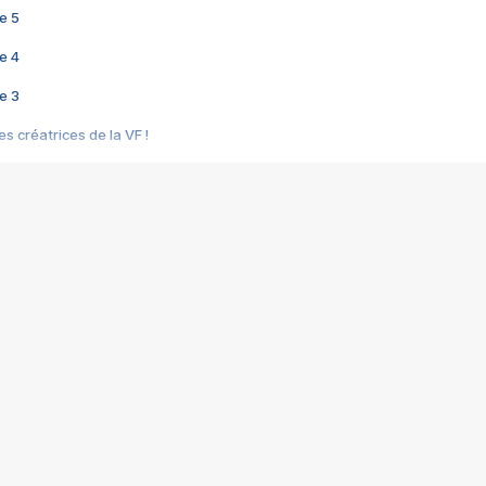
e 5
e 4
e 3
s créatrices de la VF !
e 2
e 1
e Mektoub My Love arrive enfin ! Rencontre avec Shaïn Boumedine et Sal
i : après Toni en famille
elle réalise le bouleversant Dites lui que je l'aime
ais ! Rencontre autour de Vie privée de Rebecca Zlotowski
 de Marguerite, Grave... Rencontre avec Ella Rumpf
 Les Rêveurs, un film intime sur la santé mentale