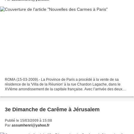
ROMA (15-03-2009).- La Province de Paris a procédé à la vente de sa
résidence de la 'Villa de la Réunion' à la rue Chardon Lagache, dans le
XVIème arrondissement de la capitale française. Avec l’arrivée des deux
frères étudiants, la maison s’était avérée...
3e Dimanche de Carême à Jérusalem
Publié le 15/03/2009 à 15:08
Par
assumhenri@yahoo.fr