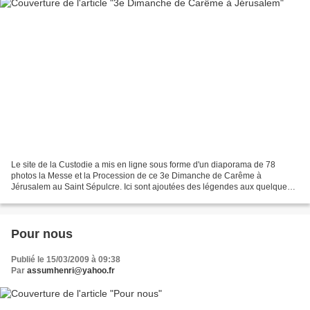
Le site de la Custodie a mis en ligne sous forme d'un diaporama de 78
photos la Messe et la Procession de ce 3e Dimanche de Carême à
Jérusalem au Saint Sépulcre. Ici sont ajoutées des légendes aux quelques
photos choisies afin de mieux les situer (sauf...
Pour nous
Publié le 15/03/2009 à 09:38
Par
assumhenri@yahoo.fr