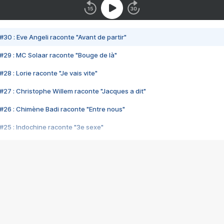
#30 : Eve Angeli raconte "Avant de partir"
#29 : MC Solaar raconte "Bouge de là"
28 : Lorie raconte "Je vais vite"
#27 : Christophe Willem raconte "Jacques a dit"
#26 : Chimène Badi raconte "Entre nous"
#25 : Indochine raconte "3e sexe"
#24 : Zaho raconte "C'est chelou"
#23 : Patrick Bruel raconte "Au café des délices"
#22 : Kyo raconte "Le chemin"
#21 : Nolwenn Leroy raconte "Cassé"
#20 : Patrick Hernandez raconte "Born to be alive"