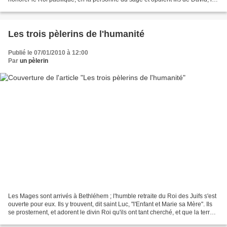
trois Rois de l'Orient ouvrirent leurs...
Les trois pèlerins de l'humanité
Publié le 07/01/2010 à 12:00
Par
un pèlerin
Les Mages sont arrivés à Bethléhem ; l'humble retraite du Roi des Juifs s'est
ouverte pour eux. Ils y trouvent, dit saint Luc, "l'Enfant et Marie sa Mère". Ils
se prosternent, et adorent le divin Roi qu'ils ont tant cherché, et que la terre
désire. En...