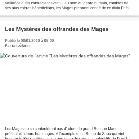
Vaillance qu'ils contractent avec lui au nom du genre humain, combles de
ses plus chères bénédictions, les Mages prennent congé de ce divin Enfant ;
car telle est sa volonté. Ils...
Les Mystères des offrandes des Mages
Publié le 08/01/2010 à 05:00
Par
un pèlerin
Les Mages ne se contentèrent pas d'adorer le grand Roi que Marie
présentait à leurs hommages. A l'exemple de la Reine de Saba qui vint
honorer le Roi pacifique, en la personne du sage et opulent fils de David, les