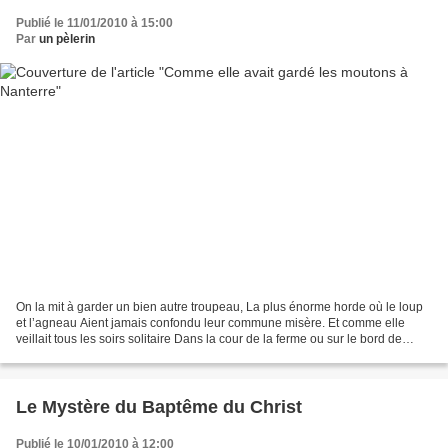
Publié le 11/01/2010 à 15:00
Par
un pèlerin
On la mit à garder un bien autre troupeau, La plus énorme horde où le loup
et l’agneau Aient jamais confondu leur commune misère. Et comme elle
veillait tous les soirs solitaire Dans la cour de la ferme ou sur le bord de
l’eau, Du pied du même saule et...
Le Mystère du Baptême du Christ
Publié le 10/01/2010 à 12:00