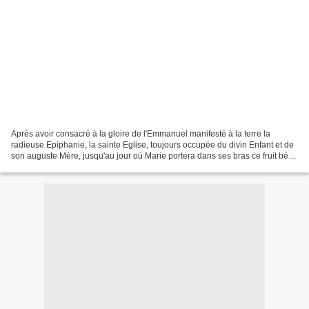
Après avoir consacré à la gloire de l'Emmanuel manifesté à la terre la
radieuse Epiphanie, la sainte Eglise, toujours occupée du divin Enfant et de
son auguste Mère, jusqu'au jour où Marie portera dans ses bras ce fruit béni
de ses entrailles au Temple...