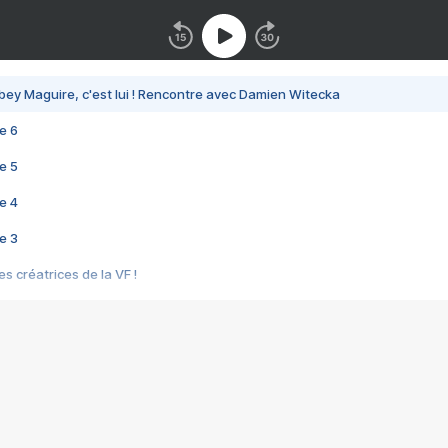
bey Maguire, c'est lui ! Rencontre avec Damien Witecka
e 6
e 5
e 4
e 3
s créatrices de la VF !
e 2
e 1
e Mektoub My Love arrive enfin ! Rencontre avec Shaïn Boumedine et Sal
i : après Toni en famille