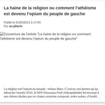
La haine de la religion ou comment l’athéisme
est devenu l’opium du peuple de gauche
Publié le 01/05/2013 à 17:05
Par
un pèlerin
La religion est l’opium du peuple : relisez Marx ! C’est en ces termes qu’au
début de l’année 2010, le NPA (Nouveau Parti Anticapitaliste) fut renvoyé à
ses chères études par un chœur unanime composé, entre autres, d’Aurélie
Filippetti, Nadine Morano,...