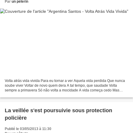
Par
un pèlerin
Volta atrás vida vivida Para eu tornar a ver Aquela vida perdida Que nunca
soube viver Voltar de novo quem dera A tal tempo, que saudade Volta
sempre a primavera Só não volta a mocidade A vida começa cedo Mas
assim que ela começa Começamos por ter medo...
La veillée s'est poursuivie sous protection
policière
Publié le 03/05/2013 à 11:30