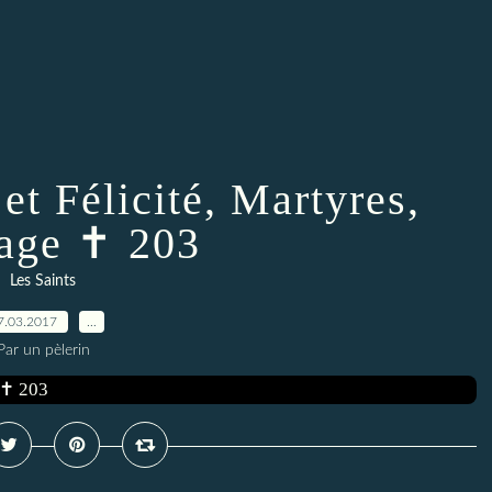
et Félicité, Martyres,
age ✝ 203
Les Saints
7.03.2017
…
Par un pèlerin