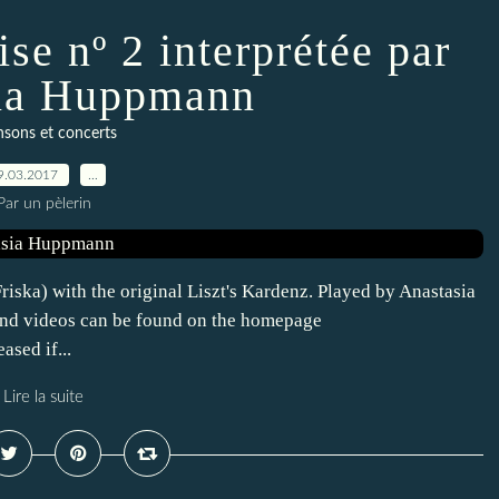
se nº 2 interprétée par
ia Huppmann
sons et concerts
9.03.2017
…
Par un pèlerin
iska) with the original Liszt's Kardenz. Played by Anastasia
and videos can be found on the homepage
sed if...
Lire la suite