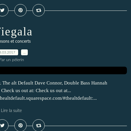
iegala
sons et concerts
8.03.2017
…
Par un pèlerin
r. The alt Default Dave Connor, Double Bass Hannah
Check us out at: Check us out at...
healtdefault.squarespace.com/#thealtdefault:...
Lire la suite