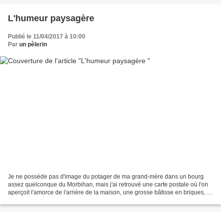
L'humeur paysagère
Publié le 11/04/2017 à 10:00
Par
un pèlerin
Je ne possède pas d'image du potager de ma grand-mère dans un bourg
assez quelconque du Morbihan, mais j'ai retrouvé une carte postale où l'on
aperçoit l'amorce de l'arrière de la maison, une grosse bâtisse en briques, la
seule construite avec ce matériau...