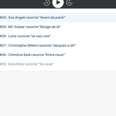
#30 : Eve Angeli raconte "Avant de partir"
#29 : MC Solaar raconte "Bouge de là"
28 : Lorie raconte "Je vais vite"
#27 : Christophe Willem raconte "Jacques a dit"
#26 : Chimène Badi raconte "Entre nous"
#25 : Indochine raconte "3e sexe"
#24 : Zaho raconte "C'est chelou"
#23 : Patrick Bruel raconte "Au café des délices"
#22 : Kyo raconte "Le chemin"
#21 : Nolwenn Leroy raconte "Cassé"
#20 : Patrick Hernandez raconte "Born to be alive"