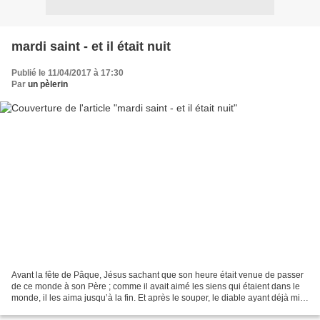
mardi saint - et il était nuit
Publié le 11/04/2017 à 17:30
Par
un pèlerin
Avant la fête de Pâque, Jésus sachant que son heure était venue de passer
de ce monde à son Père ; comme il avait aimé les siens qui étaient dans le
monde, il les aima jusqu’à la fin. Et après le souper, le diable ayant déjà mis
dans le cœur de Judas...