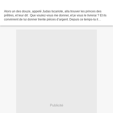
Alors un des douze, appelé Judas Iscariote, alla trouver les princes des
prêtres, et leur dit : Que voulez-vous me donner, et je vous le livrerai ? Et ils
convinrent de lui donner trente pièces d’argent. Depuis ce temps-la il
cherchait une occasion favorable...
Publicité