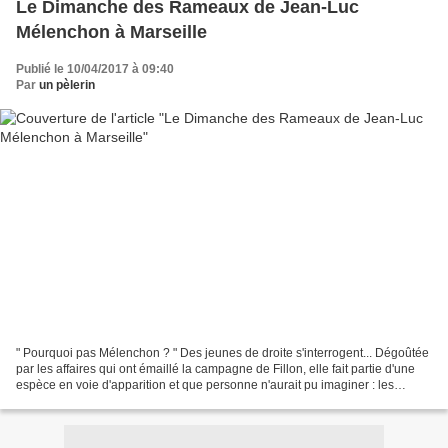
Le Dimanche des Rameaux de Jean-Luc
Mélenchon à Marseille
Publié le 10/04/2017 à 09:40
Par
un pèlerin
" Pourquoi pas Mélenchon ? " Des jeunes de droite s'interrogent... Dégoûtée
par les affaires qui ont émaillé la campagne de Fillon, elle fait partie d'une
espèce en voie d'apparition et que personne n'aurait pu imaginer : les
jeunes de droite tentés par...