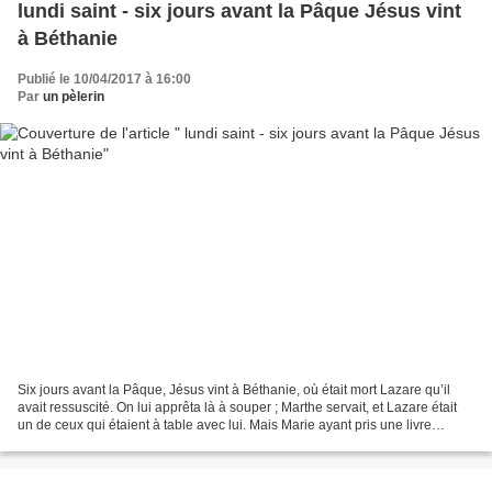
lundi saint - six jours avant la Pâque Jésus vint
à Béthanie
Publié le 10/04/2017 à 16:00
Par
un pèlerin
Six jours avant la Pâque, Jésus vint à Béthanie, où était mort Lazare qu’il
avait ressuscité. On lui apprêta là à souper ; Marthe servait, et Lazare était
un de ceux qui étaient à table avec lui. Mais Marie ayant pris une livre
d’huile de parfum de vrai...