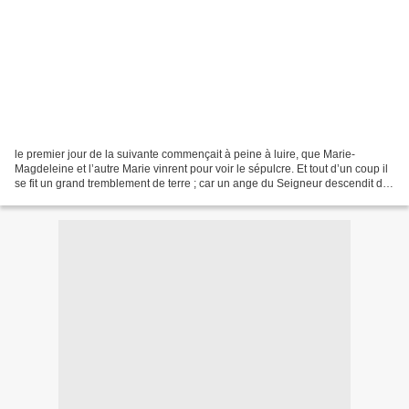
le premier jour de la suivante commençait à peine à luire, que Marie-
Magdeleine et l’autre Marie vinrent pour voir le sépulcre. Et tout d’un coup il
se fit un grand tremblement de terre ; car un ange du Seigneur descendit du
ciel, et vint renverser la...