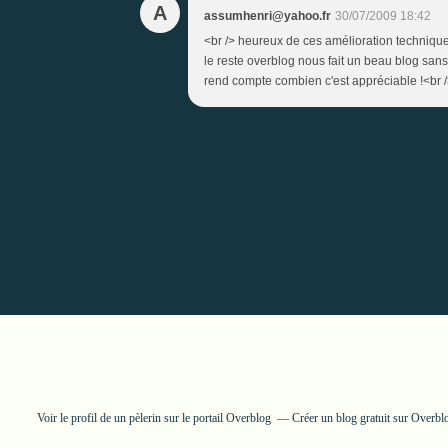
A
assumhenri@yahoo.fr
30/07/2009 18:42
<br /> heureux de ces amélioration technique
le reste overblog nous fait un beau blog sans
rend compte combien c'est appréciable !<br />
Voir le profil de
un pèlerin
sur le portail Overblog
Créer un blog gratuit sur Overbl