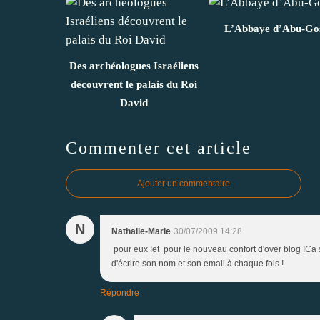
L’Abbaye d’Abu-Go
Des archéologues Israéliens
découvrent le palais du Roi
David
Commenter cet article
Ajouter un commentaire
N
Nathalie-Marie
30/07/2009 14:28
pour eux !et pour le nouveau confort d'over blog !Ca 
d'écrire son nom et son email à chaque fois !
Répondre