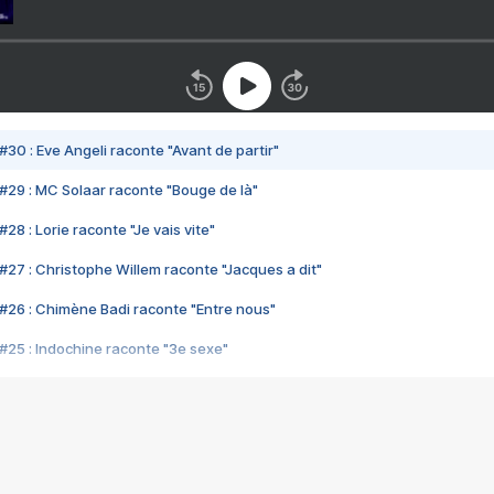
#30 : Eve Angeli raconte "Avant de partir"
#29 : MC Solaar raconte "Bouge de là"
28 : Lorie raconte "Je vais vite"
#27 : Christophe Willem raconte "Jacques a dit"
#26 : Chimène Badi raconte "Entre nous"
#25 : Indochine raconte "3e sexe"
#24 : Zaho raconte "C'est chelou"
#23 : Patrick Bruel raconte "Au café des délices"
#22 : Kyo raconte "Le chemin"