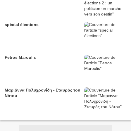
spécial élections
Petros Maroulis
Μαριάννα Πολυχρονίδη - Σταυρός του
Νότου