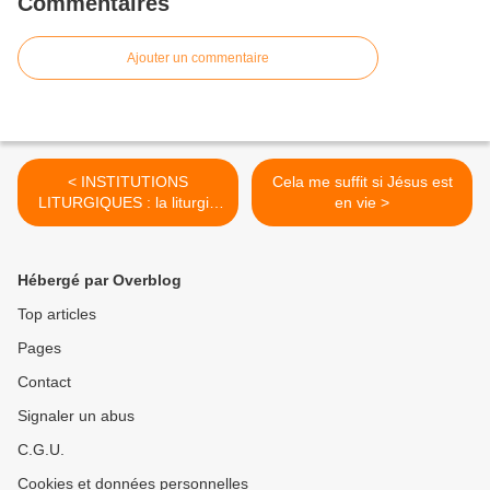
Commentaires
Ajouter un commentaire
< INSTITUTIONS
Cela me suffit si Jésus est
LITURGIQUES : la liturgie
en vie >
conserva après la mort des
Apôtres le même caractère
traditionnel que nous avons
Hébergé par Overblog
reconnu en elle lorsqu'ils
vivaient encore
Top articles
Pages
Contact
Signaler un abus
C.G.U.
Cookies et données personnelles