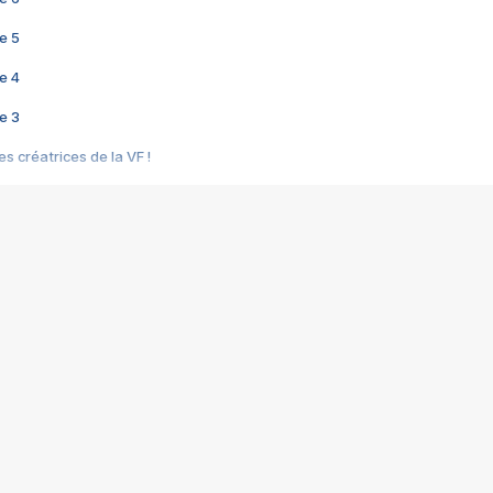
e 5
e 4
e 3
s créatrices de la VF !
e 2
e 1
e Mektoub My Love arrive enfin ! Rencontre avec Shaïn Boumedine et Sal
i : après Toni en famille
elle réalise le bouleversant Dites lui que je l'aime
ais ! Rencontre autour de Vie privée de Rebecca Zlotowski
 de Marguerite, Grave... Rencontre avec Ella Rumpf
 Les Rêveurs, un film intime sur la santé mentale