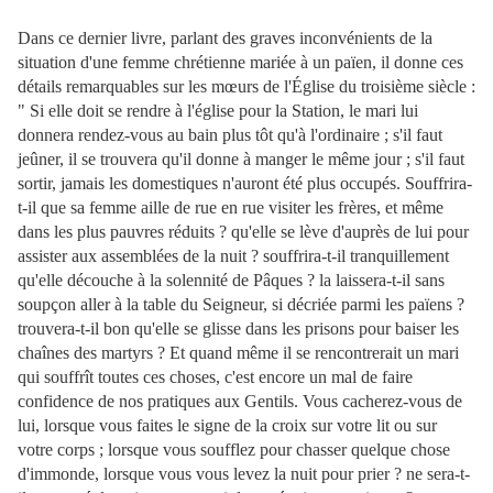
Dans ce dernier livre, parlant des graves inconvénients de la
situation d'une femme chrétienne mariée à un païen, il donne ces
détails remarquables sur les mœurs de l'Église du troisième siècle :
" Si elle doit se rendre à l'église pour la Station, le mari lui
donnera rendez-vous au bain plus tôt qu'à l'ordinaire ; s'il faut
jeûner, il se trouvera qu'il donne à manger le même jour ; s'il faut
sortir, jamais les domestiques n'auront été plus occupés. Souffrira-
t-il que sa femme aille de rue en rue visiter les frères, et même
dans les plus pauvres réduits ? qu'elle se lève d'auprès de lui pour
assister aux assemblées de la nuit ? souffrira-t-il tranquillement
qu'elle découche à la solennité de Pâques ? la laissera-t-il sans
soupçon aller à la table du Seigneur, si décriée parmi les païens ?
trouvera-t-il bon qu'elle se glisse dans les prisons pour baiser les
chaînes des martyrs ? Et quand même il se rencontrerait un mari
qui souffrît toutes ces choses, c'est encore un mal de faire
confidence de nos pratiques aux Gentils. Vous cacherez-vous de
lui, lorsque vous faites le signe de la croix sur votre lit ou sur
votre corps ; lorsque vous soufflez pour chasser quelque chose
d'immonde, lorsque vous vous levez la nuit pour prier ? ne sera-t-