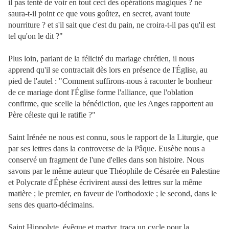
il pas tenté de voir en tout ceci des opérations magiques ? ne
saura-t-il point ce que vous goûtez, en secret, avant toute
nourriture ? et s'il sait que c'est du pain, ne croira-t-il pas qu'il est
tel qu'on le dit ?"
Plus loin, parlant de la félicité du mariage chrétien, il nous
apprend qu'il se contractait dès lors en présence de l'Église, au
pied de l'autel : "Comment suffirons-nous à raconter le bonheur
de ce mariage dont l'Église forme l'alliance, que l'oblation
confirme, que scelle la bénédiction, que les Anges rapportent au
Père céleste qui le ratifie ?"
Saint Irénée ne nous est connu, sous le rapport de la Liturgie, que
par ses lettres dans la controverse de la Pâque. Eusèbe nous a
conservé un fragment de l'une d'elles dans son histoire. Nous
savons par le même auteur que Théophile de Césarée en Palestine
et Polycrate d'Éphèse écrivirent aussi des lettres sur la même
matière ; le premier, en faveur de l'orthodoxie ; le second, dans le
sens des quarto-décimains.
Saint Hippolyte, évêque et martyr, traça un cycle pour la