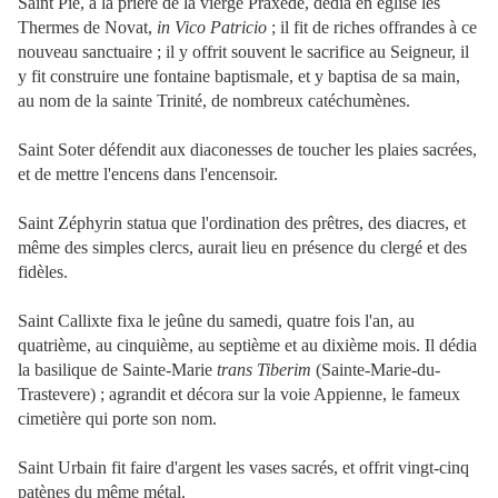
Saint Pie, à la prière de la vierge Praxède, dédia en église les
Thermes de Novat,
in Vico Patricio
; il fit de riches offrandes à ce
nouveau sanctuaire ; il y offrit souvent le sacrifice au Seigneur, il
y fit construire une fontaine baptismale, et y baptisa de sa main,
au nom de la sainte Trinité, de nombreux catéchumènes.
Saint Soter défendit aux diaconesses de toucher les plaies sacrées,
et de mettre l'encens dans l'encensoir.
Saint Zéphyrin statua que l'ordination des prêtres, des diacres, et
même des simples clercs, aurait lieu en présence du clergé et des
fidèles.
Saint Callixte fixa le jeûne du samedi, quatre fois l'an, au
quatrième, au cinquième, au septième et au dixième mois. Il dédia
la basilique de Sainte-Marie
trans Tiberim
(Sainte-Marie-du-
Trastevere) ; agrandit et décora sur la voie Appienne, le fameux
cimetière qui porte son nom.
Saint Urbain fit faire d'argent les vases sacrés, et offrit vingt-cinq
patènes du même métal.