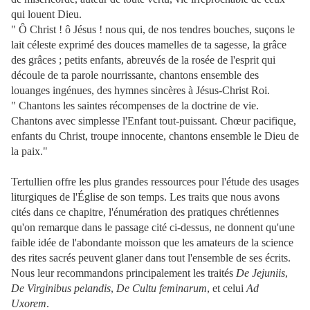
qui louent Dieu.
" Ô Christ ! ô Jésus ! nous qui, de nos tendres bouches, suçons le
lait céleste exprimé des douces mamelles de ta sagesse, la grâce
des grâces ; petits enfants, abreuvés de la rosée de l'esprit qui
découle de ta parole nourrissante, chantons ensemble des
louanges ingénues, des hymnes sincères à Jésus-Christ Roi.
" Chantons les saintes récompenses de la doctrine de vie.
Chantons avec simplesse l'Enfant tout-puissant. Chœur pacifique,
enfants du Christ, troupe innocente, chantons ensemble le Dieu de
la paix."
Tertullien offre les plus grandes ressources pour l'étude des usages
liturgiques de l'Église de son temps. Les traits que nous avons
cités dans ce chapitre, l'énumération des pratiques chrétiennes
qu'on remarque dans le passage cité ci-dessus, ne donnent qu'une
faible idée de l'abondante moisson que les amateurs de la science
des rites sacrés peuvent glaner dans tout l'ensemble de ses écrits.
Nous leur recommandons principalement les traités
De Jejuniis
,
De Virginibus pelandis
,
De Cultu feminarum
, et celui
Ad
Uxorem
.