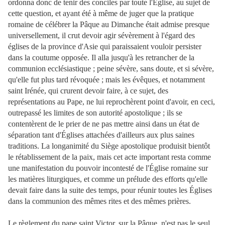
ordonna donc de tenir des conciles par toute l'Église, au sujet de
cette question, et ayant été à même de juger que la pratique
romaine de célébrer la Pâque au Dimanche était admise presque
universellement, il crut devoir agir sévèrement à l'égard des
églises de la province d'Asie qui paraissaient vouloir persister
dans la coutume opposée. Il alla jusqu'à les retrancher de la
communion ecclésiastique ; peine sévère, sans doute, et si sévère,
qu'elle fut plus tard révoquée ; mais les évêques, et notamment
saint Irénée, qui crurent devoir faire, à ce sujet, des
représentations au Pape, ne lui reprochèrent point d'avoir, en ceci,
outrepassé les limites de son autorité apostolique ; ils se
contentèrent de le prier de ne pas mettre ainsi dans un état de
séparation tant d'Églises attachées d'ailleurs aux plus saines
traditions. La longanimité du Siège apostolique produisit bientôt
le rétablissement de la paix, mais cet acte important resta comme
une manifestation du pouvoir incontesté de l'Église romaine sur
les matières liturgiques, et comme un prélude des efforts qu'elle
devait faire dans la suite des temps, pour réunir toutes les Églises
dans la communion des mêmes rites et des mêmes prières.
Le règlement du pape saint Victor, sur la Pâque, n'est pas le seul