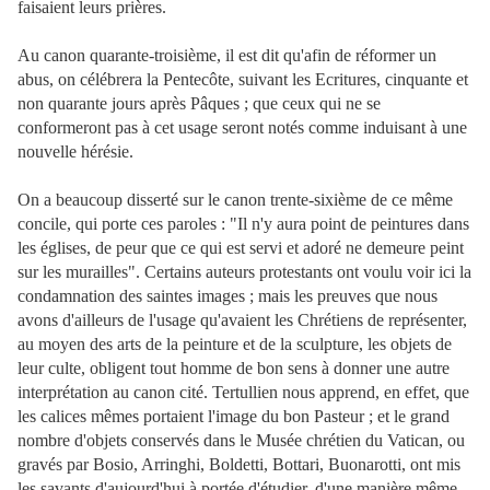
faisaient leurs prières.
Au canon quarante-troisième, il est dit qu'afin de réformer un
abus, on célébrera la Pentecôte, suivant les Ecritures, cinquante et
non quarante jours après Pâques ; que ceux qui ne se
conformeront pas à cet usage seront notés comme induisant à une
nouvelle hérésie.
On a beaucoup disserté sur le canon trente-sixième de ce même
concile, qui porte ces paroles : "Il n'y aura point de peintures dans
les églises, de peur que ce qui est servi et adoré ne demeure peint
sur les murailles". Certains auteurs protestants ont voulu voir ici la
condamnation des saintes images ; mais les preuves que nous
avons d'ailleurs de l'usage qu'avaient les Chrétiens de représenter,
au moyen des arts de la peinture et de la sculpture, les objets de
leur culte, obligent tout homme de bon sens à donner une autre
interprétation au canon cité. Tertullien nous apprend, en effet, que
les calices mêmes portaient l'image du bon Pasteur ; et le grand
nombre d'objets conservés dans le Musée chrétien du Vatican, ou
gravés par Bosio, Arringhi, Boldetti, Bottari, Buonarotti, ont mis
les savants d'aujourd'hui à portée d'étudier, d'une manière même