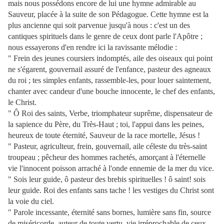
mais nous possédons encore de lui une hymne admirable au
Sauveur, placée à la suite de son Pédagogue. Cette hymne est la
plus ancienne qui soit parvenue jusqu'à nous : c'est un des
cantiques spirituels dans le genre de ceux dont parle l'Apôtre ;
nous essayerons d'en rendre ici la ravissante mélodie :
" Frein des jeunes coursiers indomptés, aile des oiseaux qui point
ne s'égarent, gouvernail assuré de l'enfance, pasteur des agneaux
du roi ; tes simples enfants, rassemble-les, pour louer saintement,
chanter avec candeur d'une bouche innocente, le chef des enfants,
le Christ.
" Ô Roi des saints, Verbe, triomphateur suprême, dispensateur de
la sapience du Père, du Très-Haut ; toi, l'appui dans les peines,
heureux de toute éternité, Sauveur de la race mortelle, Jésus !
" Pasteur, agriculteur, frein, gouvernail, aile céleste du très-saint
troupeau ; pêcheur des hommes rachetés, amorçant à l'éternelle
vie l'innocent poisson arraché à l'onde ennemie de la mer du vice.
" Sois leur guide, ô pasteur des brebis spirituelles ! ô saint! sois
leur guide. Roi des enfants sans tache ! les vestiges du Christ sont
la voie du ciel.
" Parole incessante, éternité sans bornes, lumière sans fin, source
de miséricorde, auteur de toute vertu, vie irréprochable de ceux