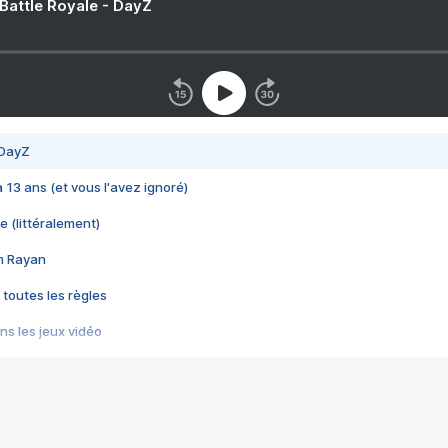
 Battle Royale - DayZ
 DayZ
 a 13 ans (et vous l'avez ignoré)
e (littéralement)
im Rayan
 toutes les règles
s les jeux vidéo
us choquant de Rockstar ? - Le scandale BULLY
e plus moche de Steam
du RÊVE tourne au CAUCHEMAR