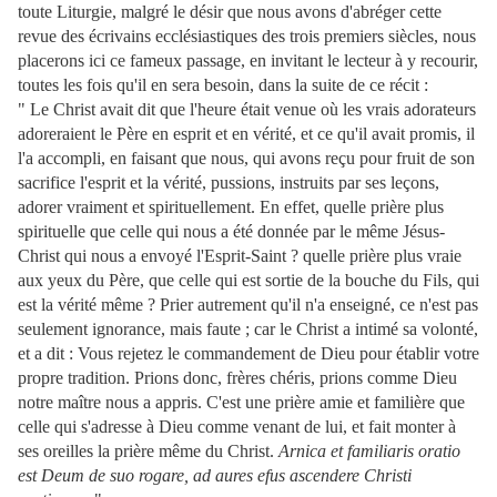
toute Liturgie, malgré le désir que nous avons d'abréger cette
revue des écrivains ecclésiastiques des trois premiers siècles, nous
placerons ici ce fameux passage, en invitant le lecteur à y recourir,
toutes les fois qu'il en sera besoin, dans la suite de ce récit :
" Le Christ avait dit que l'heure était venue où les vrais adorateurs
adoreraient le Père en esprit et en vérité, et ce qu'il avait promis, il
l'a accompli, en faisant que nous, qui avons reçu pour fruit de son
sacrifice l'esprit et la vérité, pussions, instruits par ses leçons,
adorer vraiment et spirituellement. En effet, quelle prière plus
spirituelle que celle qui nous a été donnée par le même Jésus-
Christ qui nous a envoyé l'Esprit-Saint ? quelle prière plus vraie
aux yeux du Père, que celle qui est sortie de la bouche du Fils, qui
est la vérité même ? Prier autrement qu'il n'a enseigné, ce n'est pas
seulement ignorance, mais faute ; car le Christ a intimé sa volonté,
et a dit : Vous rejetez le commandement de Dieu pour établir votre
propre tradition. Prions donc, frères chéris, prions comme Dieu
notre maître nous a appris. C'est une prière amie et familière que
celle qui s'adresse à Dieu comme venant de lui, et fait monter à
ses oreilles la prière même du Christ.
Arnica et familiaris oratio
est Deum de suo rogare, ad aures efus ascendere Christi