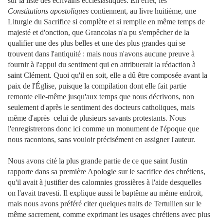
sur la liste des écrivains ecclésiastiques. En effet, les
Constitutions apostoliques
contiennent, au livre huitième, une
Liturgie du Sacrifice si complète et si remplie en même temps de
majesté et d'onction, que Grancolas n'a pu s'empêcher de la
qualifier une des plus belles et une des plus grandes qui se
trouvent dans l'antiquité : mais nous n'avons aucune preuve à
fournir à l'appui du sentiment qui en attribuerait la rédaction à
saint Clément. Quoi qu'il en soit, elle a dû être composée avant la
paix de l'Église, puisque la compilation dont elle fait partie
remonte elle-même jusqu'aux temps que nous décrivons, non
seulement d'après le sentiment des docteurs catholiques, mais
même d'après celui de plusieurs savants protestants. Nous
l'enregistrerons donc ici comme un monument de l'époque que
nous racontons, sans vouloir précisément en assigner l'auteur.
Nous avons cité la plus grande partie de ce que saint Justin
rapporte dans sa première Apologie sur le sacrifice des chrétiens,
qu'il avait à justifier des calomnies grossières à l'aide desquelles
on l'avait travesti. Il explique aussi le baptême au même endroit,
mais nous avons préféré citer quelques traits de Tertullien sur le
même sacrement, comme exprimant les usages chrétiens avec plus