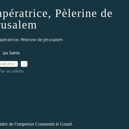
pératrice, Pèlerine de
rusalem
mpératrice, Pèlerine de Jérusalem
Les Saints
8.08.2011
…
Par un pèlerin
 mère de l’empereur Constantin le Grand.