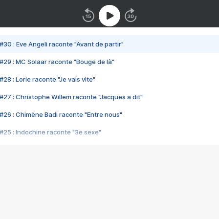
#30 : Eve Angeli raconte "Avant de partir"
#29 : MC Solaar raconte "Bouge de là"
28 : Lorie raconte "Je vais vite"
#27 : Christophe Willem raconte "Jacques a dit"
#26 : Chimène Badi raconte "Entre nous"
#25 : Indochine raconte "3e sexe"
#24 : Zaho raconte "C'est chelou"
#23 : Patrick Bruel raconte "Au café des délices"
#22 : Kyo raconte "Le chemin"
#21 : Nolwenn Leroy raconte "Cassé"