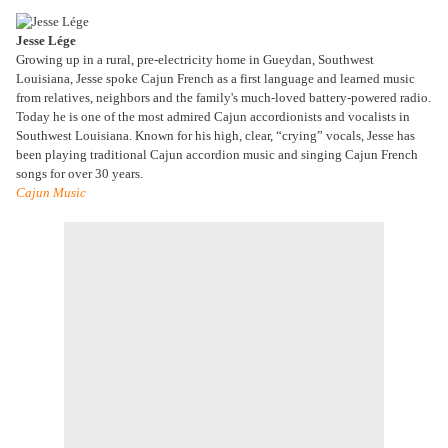
Jesse Lége
Growing up in a rural, pre-electricity home in Gueydan, Southwest
Louisiana, Jesse spoke Cajun French as a first language and learned music
from relatives, neighbors and the family's much-loved battery-powered radio.
Today he is one of the most admired Cajun accordionists and vocalists in
Southwest Louisiana. Known for his high, clear, “crying” vocals, Jesse has
been playing traditional Cajun accordion music and singing Cajun French
songs for over 30 years.
Cajun Music