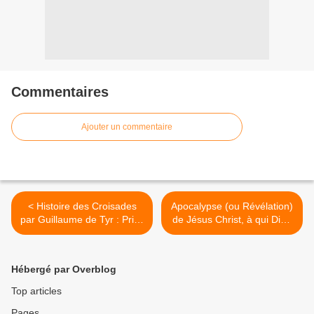
Commentaires
Ajouter un commentaire
< Histoire des Croisades
Apocalypse (ou Révélation)
par Guillaume de Tyr : Prise
de Jésus Christ, à qui Dieu
de Jérusalem
l'a confiée pour montrer à
ses serviteurs, les fidèles,
ce qui doit arriver bientôt >
Hébergé par Overblog
Top articles
Pages