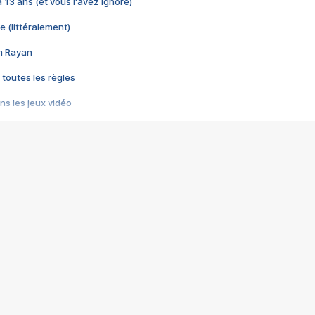
 a 13 ans (et vous l'avez ignoré)
e (littéralement)
im Rayan
 toutes les règles
s les jeux vidéo
us choquant de Rockstar ? - Le scandale BULLY
e plus moche de Steam
du RÊVE tourne au CAUCHEMAR
pendant 8 heures
it… à tort
umiliés par un jeu vidéo
ire - Final Fantasy 8
ti un empire - Age of Empires