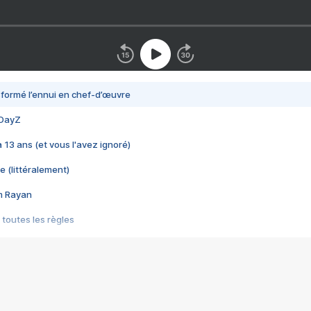
nsformé l’ennui en chef-d’œuvre
 DayZ
 a 13 ans (et vous l'avez ignoré)
e (littéralement)
im Rayan
 toutes les règles
s les jeux vidéo
us choquant de Rockstar ? - Le scandale BULLY
e plus moche de Steam