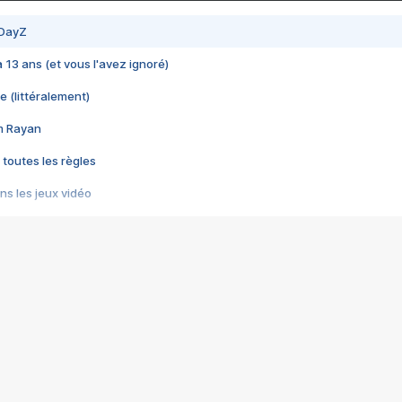
 DayZ
 a 13 ans (et vous l'avez ignoré)
e (littéralement)
im Rayan
 toutes les règles
s les jeux vidéo
us choquant de Rockstar ? - Le scandale BULLY
e plus moche de Steam
du RÊVE tourne au CAUCHEMAR
pendant 8 heures
it… à tort
umiliés par un jeu vidéo