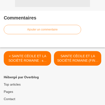
Commentaires
Ajouter un commentaire
< SAINTE CÉCILE ET LA
SAINTE CÉCILE ET LA
SOCIÉTÉ ROMAINE : sur
SOCIÉTÉ ROMAINE (FIN) :
les bords de la Sarthe, à
le dernier mot de la terre au
quelque distance de
jour où le triomphateur
Solesmes
redescendra >
Hébergé par Overblog
Top articles
Pages
Contact