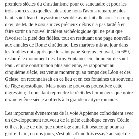
premiers siècles du christianisme pour ce sanctuaire et pour les
trois sources auxquelles, ainsi que nous l'avons remarqué plus
haut, saint Jean Chrysostome semble avoir fait allusion. Le coup
d'œil de M. de Rossi sur ces précieux débris n'a pas tardé à en
faire sortir un nouvel incident archéologique qui ne peut que
favoriser la piété des fidèles, tout en restituant une page nouvelle
aux annales de Rome chrétienne. Les marbres mis au jour dans
les fouilles ont appris que le saint pape Sergius Ier avait, en 689,
restauré le monument des Trois-Fontaines en l'honneur de saint
Paul, et une construction plus ancienne, se rapportant au
cinquième siècle, est venue montrer qu'au temps des Léon et des
Gélase, on reconnaissait en ce lieu et en ces fontaines un souvenir
de l'âge apostolique. Mais nous ne pouvons poursuivre cette
digression; il nous faut reprendre le récit des hommages que notre
dix-neuvième siècle a offerts à la grande martyre romaine.
Les importants événements de la voie Appienne coïncidaient avec
un développement nouveau de la piété catholique envers Cécile ;
et il est juste de dire que notre âge aura fait beaucoup pour sa
gloire. L'art, en nos jours, s'est plus d'une fois essayé au sujet de