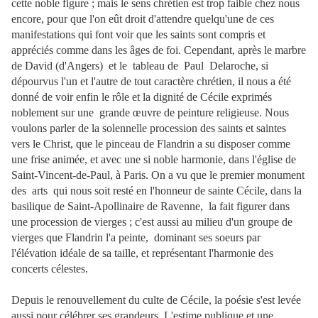
cette noble figure ; mais le sens chrétien est trop faible chez nous
encore, pour que l'on eût droit d'attendre quelqu'une de ces
manifestations qui font voir que les saints sont compris et
appréciés comme dans les âges de foi. Cependant, après le marbre
de David (d'Angers) et le tableau de Paul Delaroche, si
dépourvus l'un et l'autre de tout caractère chrétien, il nous a été
donné de voir enfin le rôle et la dignité de Cécile exprimés
noblement sur une grande œuvre de peinture religieuse. Nous
voulons parler de la solennelle procession des saints et saintes
vers le Christ, que le pinceau de Flandrin a su disposer comme
une frise animée, et avec une si noble harmonie, dans l'église de
Saint-Vincent-de-Paul, à Paris. On a vu que le premier monument
des arts qui nous soit resté en l'honneur de sainte Cécile, dans la
basilique de Saint-Apollinaire de Ravenne, la fait figurer dans
une procession de vierges ; c'est aussi au milieu d'un groupe de
vierges que Flandrin l'a peinte, dominant ses soeurs par
l'élévation idéale de sa taille, et représentant l'harmonie des
concerts célestes.
Depuis le renouvellement du culte de Cécile, la poésie s'est levée
aussi pour célébrer ses grandeurs. L'estime publique et une