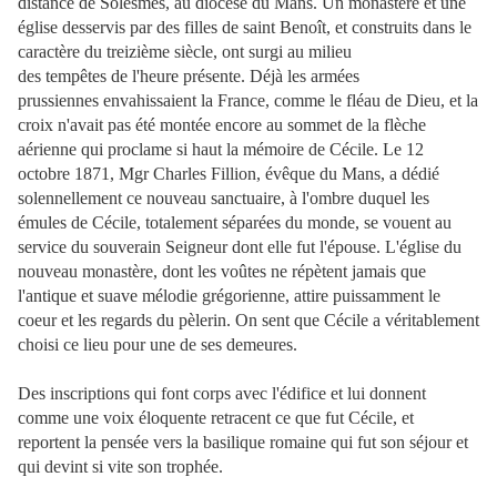
distance de Solesmes, au diocèse du Mans. Un monastère et une
église desservis par des filles de saint Benoît, et construits dans le
caractère du treizième siècle, ont surgi au milieu
des tempêtes de l'heure présente. Déjà les armées
prussiennes envahissaient la France, comme le fléau de Dieu, et la
croix n'avait pas été montée encore au sommet de la flèche
aérienne qui proclame si haut la mémoire de Cécile. Le 12
octobre 1871, Mgr Charles Fillion, évêque du Mans, a dédié
solennellement ce nouveau sanctuaire, à l'ombre duquel les
émules de Cécile, totalement séparées du monde, se vouent au
service du souverain Seigneur dont elle fut l'épouse. L'église du
nouveau monastère, dont les voûtes ne répètent jamais que
l'antique et suave mélodie grégorienne, attire puissamment le
coeur et les regards du pèlerin. On sent que Cécile a véritablement
choisi ce lieu pour une de ses demeures.
Des inscriptions qui font corps avec l'édifice et lui donnent
comme une voix éloquente retracent ce que fut Cécile, et
reportent la pensée vers la basilique romaine qui fut son séjour et
qui devint si vite son trophée.