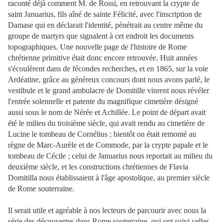
raconté déjà comment M. de Rossi, en retrouvant la crypte de
saint Januarius, fils aîné de sainte Félicité, avec l'inscription de
Damase qui en déclarait l'identité, pénétrait au centre même du
groupe de martyrs que signalent à cet endroit les documents
topographiques. Une nouvelle page de l'histoire de Rome
chrétienne primitive était donc encore retrouvée. Huit années
s'écoulèrent dans de fécondes recherches, et en 1865, sur la voie
Ardéatine, grâce au généreux concours dont nous avons parlé, le
vestibule et le grand ambulacre de Domitille vinrent nous révéler
l'entrée solennelle et patente du magnifique cimetière désigné
aussi sous le nom de Nérée et Achillée. Le point de départ avait
été le milieu du troisième siècle, qui avait rendu au cimetière de
Lucine le tombeau de Cornélius ; bientôt on était remonté au
règne de Marc-Aurèle et de Commode, par la crypte papale et le
tombeau de Cécile ; celui de Januarius nous reportait au milieu du
deuxième siècle, et les constructions chrétiennes de Flavia
Domitilla nous établissaient à l'âge apostolique, au premier siècle
de Rome souterraine.
Il serait utile et agréable à nos lecteurs de parcourir avec nous la
série des découvertes dans Rome souterraine, qui ont suivi celles