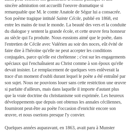
sincère admiration ont accueilli l'oeuvre dramatique si
remarquable que M. le comte Anatole de Ségur lui a consacrée.
Son poème tragique intitulé
Sainte Cécile
, publié en 1868, est
entre les mains de tout le monde. La beauté des vers et la conduite
du dialogue y sentent la grande école, et cette œuvre fera honneur
au siècle qui l'a produite. Nous eussions aimé que le poète, dans
l'entretien de Cécile avec Valérien au soir des noces, eût évité de
faire dire à l'héroïne qu'elle ne peut accepter les conditions
conjugales, parce qu'elle est chrétienne ; c'est sur les engagements
spéciaux qui l'enchaînaient au Christ comme à son époux qu'elle
devait insister. Le remplacement de quelques vers enlèverait la
trace d'un moment d'oubli durant lequel le poète a été entraîné par
son sujet. Nous ne pouvions louer sans cette restriction une œuvre
si parfaite d'ailleurs, mais dans laquelle il importe d'autant plus
que la vraie doctrine du christianisme soit exprimée. Les heureux
développements que depuis ont obtenus les annales céciliennes,
fourniront peut-être au poète l'occasion d'enrichir encore son
œuvre, et nous oserions presque l'y convier.
Quelques années auparavant, en 1863, avait paru à Munster