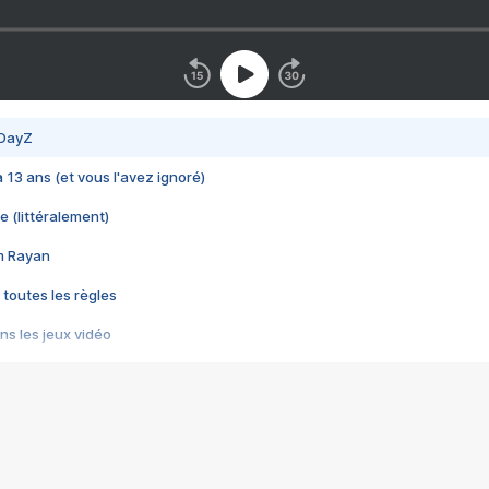
 DayZ
 a 13 ans (et vous l'avez ignoré)
e (littéralement)
im Rayan
 toutes les règles
s les jeux vidéo
us choquant de Rockstar ? - Le scandale BULLY
e plus moche de Steam
du RÊVE tourne au CAUCHEMAR