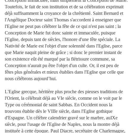
Conception immaculée, mais simplement la Conception de Marie.
Toutefois, le fait de son institution et de sa célébration exprimait
déjà suffisamment la croyance de la chrétienté. Saint Bernard
et
l'Angélique Docteur saint Thomas s'accordent à enseigner que
l'Eglise ne peut pas célébrer la fête de ce qui n'est pas saint ; la
Conception de Marie fut donc sainte et immaculée, puisque
l'Eglise, depuis tant de siècles, l'honore d'une fête spéciale. La
Nativité de Marie est l'objet d'une solennité dans l'Eglise, parce
que Marie naquit pleine de grâce ; si donc le premier instant de
son existence eût été marqué par la flétrissure commune, sa
Conception n'aurait pu être l'objet d'un culte. Or, il est peu de
fêtes plus générales et mieux établies dans l'Eglise que celle que
nous célébrons aujourd’hui.
L'Eglise grecque, héritière plus proche des pieuses traditions de
l'Orient, la célébrait déjà au VIe siècle, comme on le voit par le
Type ou cérémonial de saint Sabbas. En Occident nous la
trouvons établie dès le VIIIe siècle, dans l'Eglise gothique
d'Espagne. Un célèbre calendrier gravé sur le marbre, auIXe
siècle, pour l'usage de l'Eglise de Naples, nous la montre déjà
instituée à cette époque. Paul Diacre, secrétaire de Charlemagne,