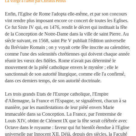
La Vierge à l'arbre par Christus Petrus
Enfin, l'Eglise de Rome l'adopta elle-même, et par son concours
vint rendre plus imposant encore ce concert de toutes les Eglises.
Ce fut Sixte IV qui, en 1476, rendit le décret qui instituait la fête
de la Conception de Notre-Dame dans la ville de saint Pierre. Au
siècle suivant, en 1568, saint Pie V publiait l'édition universelle
du Bréviaire Romain ; on y voyait cette fête inscrite au calendrier,
comme l'une des solennités chrétiennes qui doivent chaque année
réunir les vœux des fidèles. Rome n'avait pas déterminé le
mouvement de la piété catholique envers le mystère ; elle le
sanctionnait de son autorité liturgique, comme elle l'a confirmé,
dans ces derniers temps, de son autorité doctrinale.
Les trois grands Etats de l'Europe catholique, l'Empire
d'Allemagne, la France et l'Espagne, se signalèrent, chacun à sa
manière, par les manifestations de leur piété envers Marie
immaculée dans sa Conception. La France, par l'entremise de
Louis XIV, obtint de Clément IX que la fête serait célébrée avec
Octave dans le royaume : faveur qui fut bientôt étendue à l'Eglise
universelle par Innocent XII. Déjà, depuis des siècles, la Faculté