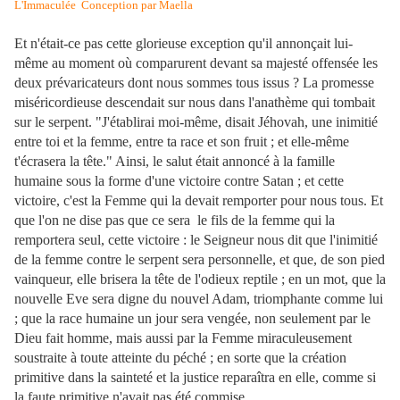
L'Immaculée Conception par Maella
Et n'était-ce pas cette glorieuse exception qu'il annonçait lui-
même au moment où comparurent devant sa majesté offensée les
deux prévaricateurs dont nous sommes tous issus ? La promesse
miséricordieuse descendait sur nous dans l'anathème qui tombait
sur le serpent. "J'établirai moi-même, disait Jéhovah, une inimitié
entre toi et la femme, entre ta race et son fruit ; et elle-même
t'écrasera la tête." Ainsi, le salut était annoncé à la famille
humaine sous la forme d'une victoire contre Satan ; et cette
victoire, c'est la Femme qui la devait remporter pour nous tous. Et
que l'on ne dise pas que ce sera le fils de la
femme qui la
remportera seul, cette victoire : le Seigneur nous dit que l'inimitié
de la femme contre le serpent sera personnelle, et que, de son pied
vainqueur, elle brisera la tête de l'odieux reptile ; en un mot, que la
nouvelle Eve sera digne du nouvel Adam, triomphante comme lui
; que la race humaine un jour sera vengée, non seulement par le
Dieu fait homme, mais aussi par la Femme miraculeusement
soustraite à toute atteinte du péché ; en sorte que la création
primitive dans la sainteté et la justice reparaîtra en elle, comme si
la faute primitive n'avait pas été commise.