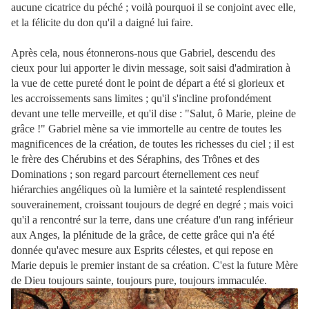
aucune cicatrice du péché ; voilà pourquoi il se conjoint avec elle,
et la félicite du don qu'il a daigné lui faire.
Après cela, nous étonnerons-nous que Gabriel, descendu des
cieux pour lui apporter le divin message, soit saisi d'admiration à
la vue de cette pureté dont le point de départ a été si glorieux et
les accroissements sans limites ; qu'il s'incline profondément
devant une telle merveille, et qu'il dise : "Salut, ô Marie, pleine de
grâce !" Gabriel mène sa vie immortelle au centre de toutes les
magnificences de la création, de toutes les richesses du ciel ; il est
le frère des Chérubins et des Séraphins, des Trônes et des
Dominations ; son regard parcourt éternellement ces neuf
hiérarchies angéliques où la lumière et la sainteté resplendissent
souverainement, croissant toujours de degré en degré ; mais voici
qu'il a rencontré sur la terre, dans une créature d'un rang inférieur
aux Anges, la plénitude de la grâce, de cette grâce qui n'a été
donnée qu'avec mesure aux Esprits célestes, et qui repose en
Marie depuis le premier instant de sa création. C'est la future Mère
de Dieu toujours sainte, toujours pure, toujours immaculée.