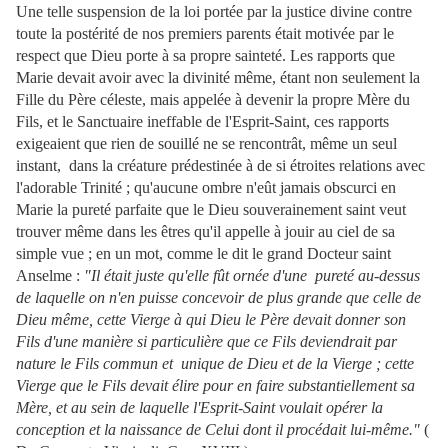
Une telle suspension de la loi portée par la justice divine contre
toute la postérité de nos premiers parents était motivée par le
respect que Dieu porte à sa propre sainteté. Les rapports que
Marie devait avoir avec la divinité même, étant non seulement la
Fille du Père céleste, mais appelée à devenir la propre Mère du
Fils, et le Sanctuaire ineffable de l'Esprit-Saint, ces rapports
exigeaient que rien de souillé ne se rencontrât, même un seul
instant, dans la créature
prédestinée à de si étroites relations avec
l'adorable Trinité ; qu'aucune ombre n'eût jamais obscurci en
Marie la pureté parfaite que le Dieu souverainement saint veut
trouver même dans les êtres qu'il appelle à jouir au ciel de sa
simple vue ; en un mot, comme le dit le grand Docteur saint
Anselme :
"Il était juste qu'elle fût ornée d'une pureté au-dessus
de laquelle on n'en puisse concevoir de plus grande que celle de
Dieu même, cette Vierge à qui Dieu le Père devait donner son
Fils d'une manière si particulière que ce Fils deviendrait par
nature le Fils commun et unique de Dieu et de la Vierge ; cette
Vierge que le Fils devait élire pour en faire substantiellement sa
Mère, et au sein de laquelle l'Esprit-Saint voulait opérer la
conception et la naissance de Celui dont il procédait lui-même."
(