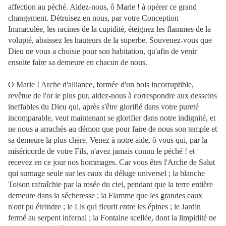
affection au péché. Aidez-nous, ô Marie ! à opérer ce grand
changement. Détruisez en nous, par votre Conception
Immaculée,
les racines de la cupidité, éteignez les flammes de la
volupté, abaissez les hauteurs de la superbe. Souvenez-vous que
Dieu ne vous a choisie pour son habitation, qu'afin de venir
ensuite faire sa demeure en chacun de nous.
O Marie ! Arche d'alliance, formée d'un bois incorruptible,
revêtue de l'or le plus pur, aidez-nous à correspondre aux desseins
ineffables du Dieu qui, après s'être glorifié dans votre pureté
incomparable, veut maintenant se glorifier dans notre indignité, et
ne nous a arrachés au démon que pour faire de nous son temple et
sa demeure la plus chère. Venez à notre aide, ô vous qui, par la
miséricorde de votre Fils, n'avez jamais connu le péché ! et
recevez en ce jour nos hommages. Car vous êtes l'Arche de Salut
qui surnage seule sur les eaux du déluge universel ; la blanche
Toison rafraîchie par la rosée du ciel, pendant que la terre entière
demeure dans la sécheresse ; la Flamme que les grandes eaux
n'ont pu éteindre ; le Lis qui fleurit entre les épines ; le Jardin
fermé au serpent infernal ; la Fontaine scellée, dont la limpidité ne