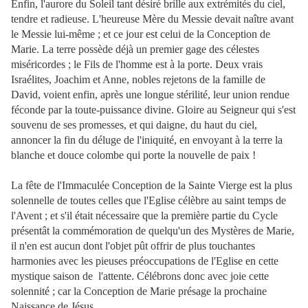
Enfin, l'aurore du Soleil tant désiré brille aux extrémités du ciel,
tendre et radieuse. L'heureuse Mère du Messie devait naître avant
le Messie lui-même ; et ce jour est celui de la Conception de
Marie. La terre possède déjà un premier gage des célestes
miséricordes ; le Fils de l'homme est à la porte. Deux vrais
Israélites, Joachim et Anne, nobles rejetons de la famille de
David, voient enfin, après une longue stérilité, leur union rendue
féconde par la toute-puissance divine. Gloire au Seigneur qui s'est
souvenu de ses promesses, et qui daigne, du haut du ciel,
annoncer la fin du déluge de l'iniquité, en envoyant à la terre la
blanche et douce colombe qui porte la nouvelle de paix !
La fête de l'Immaculée Conception de la Sainte Vierge est la plus
solennelle de toutes celles que l'Eglise célèbre au saint temps de
l'Avent ; et s'il était nécessaire que la première partie du Cycle
présentât la commémoration de quelqu'un des Mystères de Marie,
il n'en est aucun dont l'objet pût offrir de plus touchantes
harmonies avec les pieuses préoccupations de l'Eglise en cette
mystique saison de l'attente. Célébrons donc avec
joie cette
solennité ; car la Conception de Marie présage la prochaine
Naissance de Jésus.