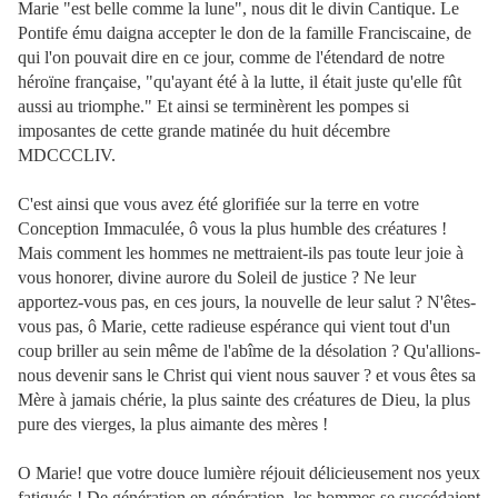
Marie "est belle comme la lune", nous dit le divin Cantique. Le
Pontife ému daigna accepter le don de la famille Franciscaine, de
qui l'on pouvait dire en ce jour, comme de l'étendard de notre
héroïne française, "qu'ayant été à la lutte, il était juste qu'elle fût
aussi au triomphe." Et ainsi se terminèrent les pompes si
imposantes de cette grande matinée du huit décembre
MDCCCLIV.
C'est ainsi que vous avez été glorifiée sur la terre en votre
Conception Immaculée, ô vous la plus humble des créatures !
Mais comment les hommes ne mettraient-ils pas toute leur joie à
vous honorer, divine aurore du Soleil de justice ? Ne leur
apportez-vous pas, en ces jours, la nouvelle de leur salut ? N'êtes-
vous pas, ô Marie, cette radieuse
espérance qui vient tout d'un
coup briller au sein même de l'abîme de la désolation ? Qu'allions-
nous devenir sans le Christ qui vient nous sauver ? et vous êtes sa
Mère à jamais chérie, la plus sainte des créatures de Dieu, la plus
pure des vierges, la plus aimante des mères !
O Marie! que votre douce lumière réjouit délicieusement nos yeux
fatigués ! De génération en génération, les hommes se succédaient