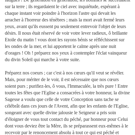
sur la terre ; ils regardaient le ciel avec inquiétude, espérant à
chaque instant voir poindre à l'horizon l'astre qui devait les
arracher à l'horreur des ténèbres ; mais la mort avait fermé leurs
yeux, avant qu'ils eussent pu seulement entrevoir l'objet de leurs
désirs. Il nous était réservé de voir votre lever radieux, ô brillante
Etoile du matin ! vous dont les rayons bénis se réfléchissent sur
les ondes de la mer, et lui apportent le calme après une nuit
d'orages ! Oh ! préparez nos yeux à contempler l'éclat vainqueur
du divin Soleil qui marche à votre suite.
Préparez nos coeurs ; car c'est à nos cœurs qu'il veut se révéler.
Mais, pour mériter de le voir, il est nécessaire que nos cœurs
soient purs ; purifiez-les, ô vous, l'Immaculée, la très pure ! Entre
toutes les fêtes que l'Eglise a consacrées à votre honneur, la divine
Sagesse a voulu que celle de votre Conception sans tache se
célébrât dans ces jours de l'Avent, afin que les enfants de l'Eglise,
songeant avec quelle divine jalousie le Seigneur a pris soin
d'éloigner de vous tout contact du péché, par honneur pour Celui
dont vous deviez être la Mère, ils se préparassent eux-mêmes à le
recevoir par le renoncement absolu à tout ce qui est péché et