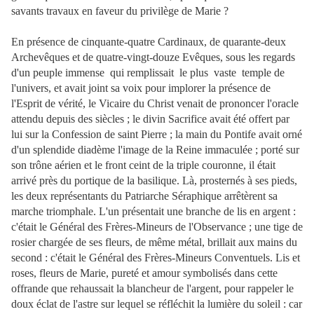
savants travaux en faveur du privilège de Marie ?
En présence de cinquante-quatre Cardinaux, de quarante-deux
Archevêques et de quatre-vingt-douze Evêques, sous les regards
d'un peuple immense qui remplissait le plus vaste temple de
l'univers, et avait joint sa voix pour implorer la présence de
l'Esprit de vérité, le Vicaire du Christ venait de prononcer l'oracle
attendu depuis des siècles ; le divin Sacrifice avait été offert par
lui sur la Confession de saint Pierre ; la main du Pontife avait orné
d'un splendide diadème l'image de la Reine immaculée ; porté sur
son trône aérien et le front ceint de la triple couronne, il était
arrivé près du portique de la basilique. Là, prosternés à ses pieds,
les deux représentants du Patriarche Séraphique arrêtèrent sa
marche triomphale. L'un présentait une branche de lis en argent :
c'était le Général des Frères-Mineurs de l'Observance ; une tige de
rosier chargée de ses fleurs, de même métal, brillait aux mains du
second : c'était le Général des Frères-Mineurs Conventuels. Lis et
roses, fleurs de Marie, pureté et amour symbolisés dans cette
offrande que rehaussait la blancheur de l'argent, pour rappeler le
doux éclat de l'astre sur lequel se réfléchit la lumière du soleil : car