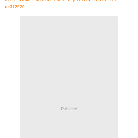
http://www.radiovaticana.org/fr1/Articolo.asp?
c=372529
Publicité