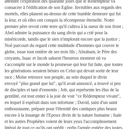
attendre l'expiration des quarante jours que le Rédempteur va
consacrer à l'édification de son Eglise. Invisibles aux regards des
mortels, elles planent au-dessus de cette humble demeure qui fut
la leur, et où elles ont conquis la récompense éternelle. Notre
premier père revoit cette terre qu'il cultiva à la sueur de son front ;
Abel admire la puissance du sang divin qui a crié pour la
miséricorde, tandis que le sien n'implorait encore que la justice ;
Noé parcourt du regard cette multitude d'hommes qui couvre le
globe, issue tout entière de ses trois fils ; Abraham, le Père des
croyants, Isaac et Jacob saluent l'heureux moment où va
s'accomplir sur le monde la promesse qui leur fut faite, que toutes
les générations seraient bénies en Celui qui devait sortir de leur
race ; Moïse retrouve son peuple, au sein duquel le divin
envoyé "plus grand que lui", qu'il avait annoncé, a trouvé si peu
de disciples et tant d'ennemis ; Job, qui représente les élus de la
gentilité, est tout entier à la joie de voir "ce Rédempteur vivant",
en lequel il espérait dans son infortune ; David, saisi d'un saint
enthousiasme, prépare pour l'éternité des cantiques plus beaux
encore à la louange de l'Epoux divin de la nature humaine ; Isaïe
et les autres Prophètes voient de leurs yeux l'accomplissement
littéral de tout ce
qu'ils ont prédit ; enfin l'armée entière des justes,