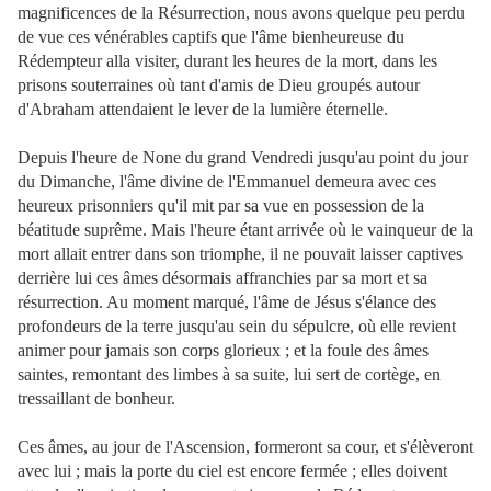
magnificences de la Résurrection, nous avons quelque peu perdu
de vue ces vénérables captifs que l'âme bienheureuse du
Rédempteur alla visiter, durant les heures de la mort, dans les
prisons souterraines où tant d'amis de Dieu groupés autour
d'Abraham attendaient le lever de la lumière éternelle.
Depuis l'heure de None du grand Vendredi jusqu'au point du jour
du Dimanche, l'âme divine de l'Emmanuel demeura avec ces
heureux prisonniers qu'il mit par sa vue en possession de la
béatitude suprême. Mais l'heure étant arrivée où le vainqueur de la
mort allait entrer dans son triomphe, il ne pouvait laisser captives
derrière lui ces âmes désormais affranchies par sa mort et sa
résurrection. Au moment marqué, l'âme de Jésus s'élance des
profondeurs de la terre jusqu'au sein du sépulcre, où elle
revient
animer pour jamais son corps glorieux ; et la foule des âmes
saintes, remontant des limbes à sa suite, lui sert de cortège, en
tressaillant de bonheur.
Ces âmes, au jour de l'Ascension, formeront sa cour, et s'élèveront
avec lui ; mais la porte du ciel est encore fermée ; elles doivent