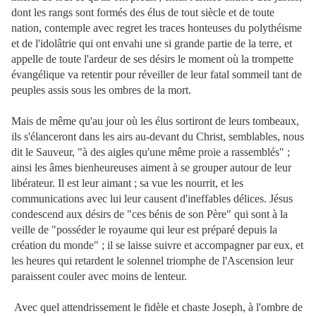
dont les rangs sont formés des élus de tout siècle et de toute
nation, contemple avec regret les traces honteuses du polythéisme
et de l'idolâtrie qui ont envahi une si grande partie de la terre, et
appelle de toute l'ardeur de ses désirs le moment où la trompette
évangélique va retentir pour réveiller de leur fatal sommeil tant de
peuples assis sous les ombres de la mort.
Mais de même qu'au jour où les élus sortiront de leurs tombeaux,
ils s'élanceront dans les airs au-devant du Christ, semblables, nous
dit le Sauveur, "à des aigles qu'une même proie a rassemblés" ;
ainsi les âmes bienheureuses aiment à se grouper autour de leur
libérateur. Il est leur aimant ; sa vue les nourrit, et les
communications avec lui leur causent d'ineffables délices. Jésus
condescend aux désirs de "ces bénis de son Père" qui sont à la
veille de "posséder le royaume qui leur est préparé depuis la
création du monde" ; il se laisse suivre et accompagner par eux, et
les heures qui retardent le solennel triomphe de l'Ascension leur
paraissent couler avec moins de lenteur.
Avec quel attendrissement le fidèle et chaste Joseph, à l'ombre de