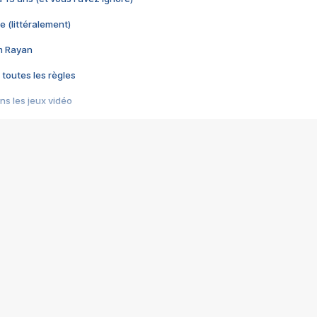
e (littéralement)
im Rayan
 toutes les règles
s les jeux vidéo
us choquant de Rockstar ? - Le scandale BULLY
e plus moche de Steam
du RÊVE tourne au CAUCHEMAR
pendant 8 heures
it… à tort
umiliés par un jeu vidéo
ire - Final Fantasy 8
ti un empire - Age of Empires