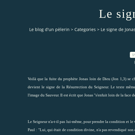
Le sig
Le blog d'un pèlerin
>
Categories
>
Le signe de Jona
1
Voilà que la fuite du prophète Jonas loin de Dieu (Jon 1,3) se 
devient le signe de la Résurrection du Seigneur. Le texte même
l'image du Sauveur. Il est écrit que Jonas "s'enfuit loin de la face d
Le Seigneur n'a-t-il pas lui-même, pour prendre la condition et le v
Paul : "Lui, qui était de condition divine, n'a pas revendiqué son 