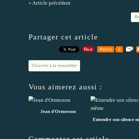
« Article précédent
Re
Partager cet article
Repost
0
S'inscrire à la newsletter
Vous aimerez aussi :
Jean d'Ormesson
Entendre son silence 
Commenter cet article