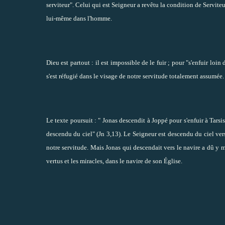
serviteur". Celui qui est Seigneur a revêtu la condition de Serviteu
lui-même dans l'homme.
Dieu est partout : il est impossible de le fuir ; pour "s'enfuir loi
s'est réfugié dans le visage de notre servitude totalement assumée.
Le texte poursuit : " Jonas descendit à Joppé pour s'enfuir à Tarsis
descendu du ciel" (Jn 3,13). Le Seigneur est descendu du ciel ver
notre servitude. Mais Jonas qui descendait vers le navire a dû y 
vertus et les miracles, dans le navire de son Église.