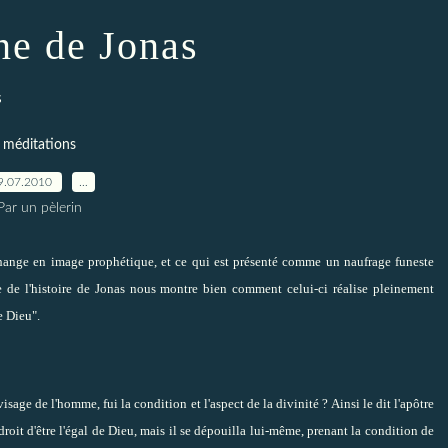
ne de Jonas
s
méditations
9.07.2010
…
Par un pèlerin
change en image prophétique, et ce qui est présenté comme un naufrage funeste
 de l'histoire de Jonas nous montre bien comment celui-ci réalise pleinement
e Dieu".
isage de l'homme, fui la condition et l'aspect de la divinité ? Ainsi le dit l'apôtre
droit d'être l'égal de Dieu, mais il se dépouilla lui-même, prenant la condition de