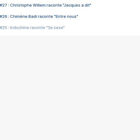
#27 : Christophe Willem raconte "Jacques a dit"
#26 : Chimène Badi raconte "Entre nous"
#25 : Indochine raconte "3e sexe"
#24 : Zaho raconte "C'est chelou"
#23 : Patrick Bruel raconte "Au café des délices"
#22 : Kyo raconte "Le chemin"
#21 : Nolwenn Leroy raconte "Cassé"
#20 : Patrick Hernandez raconte "Born to be alive"
#19 : Lorie raconte "Près de moi"
#18 : Michael Jones raconte "A nos actes manqués" (avec Jean-Jacque
#17 : Khaled raconte "Aïcha"
#16 : Corneille raconte "Parce qu'on vient de loin"