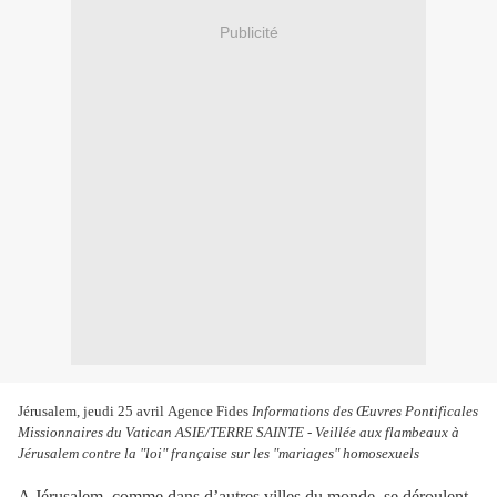
Publicité
Jérusalem, jeudi 25 avril Agence Fides
Informations des Œuvres Pontificales
Missionnaires du Vatican ASIE/TERRE SAINTE - Veillée aux flambeaux à
Jérusalem contre la "loi" française sur les "mariages" homosexuels
A Jérusalem, comme dans d’autres villes du monde, se déroulent