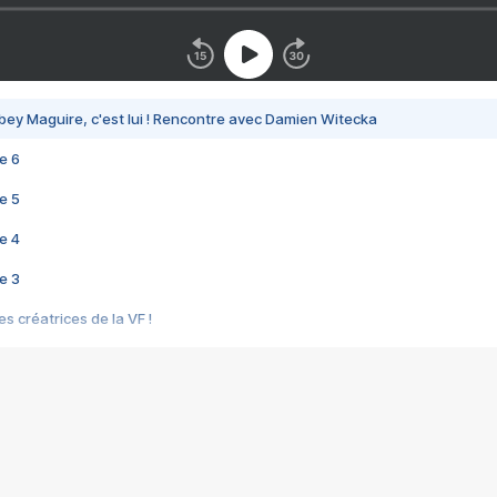
bey Maguire, c'est lui ! Rencontre avec Damien Witecka
e 6
e 5
e 4
e 3
s créatrices de la VF !
e 2
e 1
e Mektoub My Love arrive enfin ! Rencontre avec Shaïn Boumedine et Sal
i : après Toni en famille