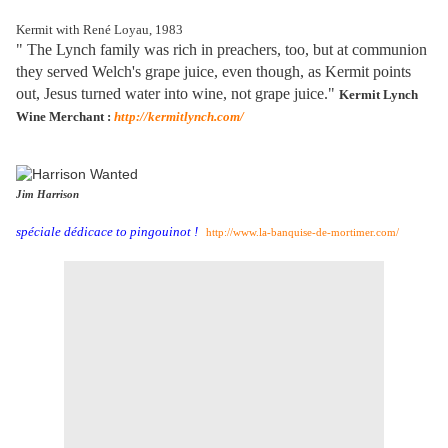
Kermit with René Loyau, 1983
" The Lynch family was rich in preachers, too, but at communion
they served Welch's grape juice, even though, as Kermit points
out, Jesus turned water into wine, not grape juice."
Kermit Lynch
Wine Merchant :
http://kermitlynch.com/
Jim Harrison
spéciale dédicace to pingouinot !
http://www.la-banquise-de-mortimer.com/