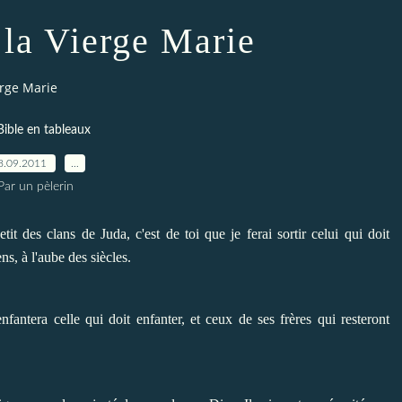
 la Vierge Marie
erge Marie
Bible en tableaux
8.09.2011
…
Par un pèlerin
it des clans de Juda, c'est de toi que je ferai sortir celui qui doit
s, à l'aube des siècles.
antera celle qui doit enfanter, et ceux de ses frères qui resteront