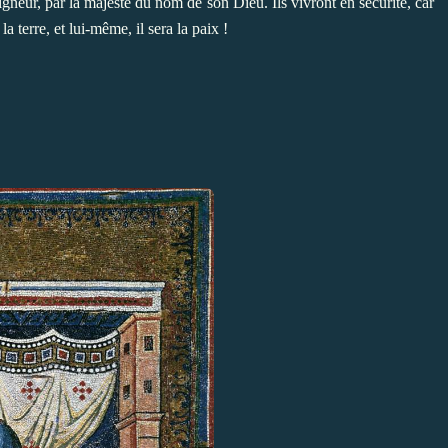
eigneur, par la majesté du nom de son Dieu. Ils vivront en sécurité, car
 terre, et lui-même, il sera la paix !