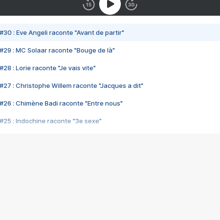
#30 : Eve Angeli raconte "Avant de partir"
#29 : MC Solaar raconte "Bouge de là"
28 : Lorie raconte "Je vais vite"
#27 : Christophe Willem raconte "Jacques a dit"
#26 : Chimène Badi raconte "Entre nous"
#25 : Indochine raconte "3e sexe"
#24 : Zaho raconte "C'est chelou"
#23 : Patrick Bruel raconte "Au café des délices"
#22 : Kyo raconte "Le chemin"
#21 : Nolwenn Leroy raconte "Cassé"
#20 : Patrick Hernandez raconte "Born to be alive"