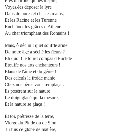
Près du trône qui les inspire,
Voyez-les déposer la lyre
Dans de pures et chastes mains,
Et les Racine et les Turenne
Enchaîner les grâces d'Athène
Au char triomphant des Romains !
Mais, ô déclin ! quel souffle aride
De notre âge a séché les fleurs ?
Eh quoi ! le lourd compas d'Euclide
Etouffe nos arts enchanteurs !
Elans de l'âme et du génie !
Des calculs la froide manie
Chez nos pères vous remplaça :
Ils posèrent sur la nature
Le doigt glacé qui la mesure,
Et la nature se glaça !
Et toi, prêtresse de la terre,
Vierge du Pinde ou de Sion,
Tu fuis ce globe de matière,