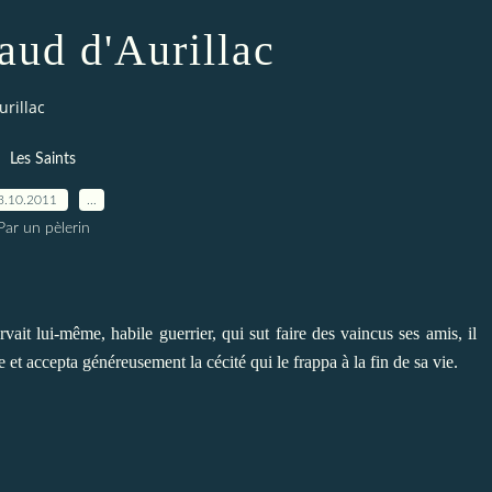
aud d'Aurillac
urillac
Les Saints
3.10.2011
…
Par un pèlerin
ervait lui-même, habile guerrier, qui sut faire des vaincus ses amis, il
et accepta généreusement la cécité qui le frappa à la fin de sa vie.