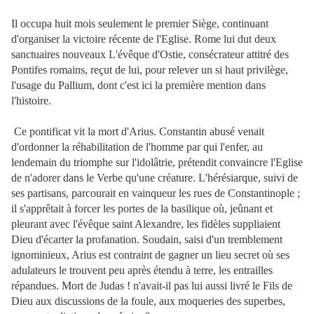
Il occupa huit mois seulement le premier Siège, continuant
d'organiser la victoire récente de l'Eglise. Rome lui dut deux
sanctuaires nouveaux L'évêque d'Ostie, consécrateur attitré des
Pontifes romains, reçut de lui, pour relever un si haut privilège,
l'usage du Pallium, dont c'est ici la première mention dans
l'histoire.
Ce pontificat vit la mort d'Arius. Constantin abusé venait
d'ordonner la réhabilitation de l'homme par qui l'enfer, au
lendemain du triomphe sur l'idolâtrie, prétendit convaincre l'Eglise
de n'adorer dans le Verbe qu'une créature. L'hérésiarque, suivi de
ses partisans, parcourait en vainqueur les rues de Constantinople ;
il s'apprêtait à forcer les portes de la basilique où, jeûnant et
pleurant avec l'évêque saint Alexandre, les fidèles suppliaient
Dieu d'écarter la profanation. Soudain, saisi d'un tremblement
ignominieux, Arius est contraint de gagner un lieu secret où ses
adulateurs le trouvent peu après étendu à terre, les entrailles
répandues. Mort de Judas ! n'avait-il pas
lui aussi livré le Fils de
Dieu aux discussions de la foule, aux moqueries des superbes,