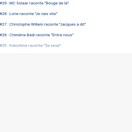
#29 : MC Solaar raconte "Bouge de là"
28 : Lorie raconte "Je vais vite"
#27 : Christophe Willem raconte "Jacques a dit"
#26 : Chimène Badi raconte "Entre nous"
#25 : Indochine raconte "3e sexe"
#24 : Zaho raconte "C'est chelou"
#23 : Patrick Bruel raconte "Au café des délices"
#22 : Kyo raconte "Le chemin"
#21 : Nolwenn Leroy raconte "Cassé"
#20 : Patrick Hernandez raconte "Born to be alive"
#19 : Lorie raconte "Près de moi"
#18 : Michael Jones raconte "A nos actes manqués" (avec Jean-Jacque
#17 : Khaled raconte "Aïcha"