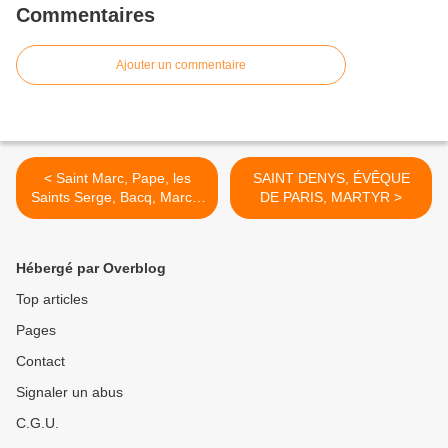
Commentaires
Ajouter un commentaire
< Saint Marc, Pape, les
SAINT DENYS, ÉVÊQUE
Saints Serge, Bacq, Marcel
DE PARIS, MARTYR >
et Apulée, Martyrs, et
Sainte Justine, Martyre
Hébergé par Overblog
Top articles
Pages
Contact
Signaler un abus
C.G.U.