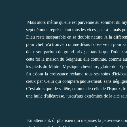
Mais alors même qu'elle est parvenue au sommet du mystèr
sept démons représentant tous les vices ; car à jamais
Dieu reste inséparable en sa double nature. A la différ
pour chef, n'a trouvé, comme Jésus l'observe ni pour sa t
deux son parfum de grand prix ; et tandis que l'odeur su
cette foi la maison du Seigneur, elle continue, comme au
les pieds du Maître. Mystique chevelure, gloire de l'Epo
fin ; dont la croissance réclame tous ses soins d'ici-ba
cieux par Celui qui comptera jalousement, sans négliger 
C'est alors que de sa tête, comme de celle de l'Epoux, l
une
huile d'allégresse, jusqu'aux extrémités de la cité sai
En attendant, ô, pharisien qui méprises la pauvresse do