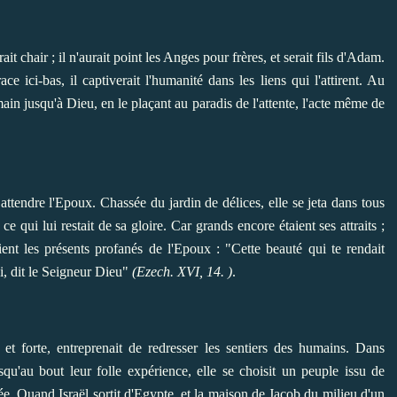
it chair ; il n'aurait point les Anges pour frères, et serait fils d'Adam.
 ici-bas, il captiverait l'humanité dans les liens qui l'attirent. Au
ain jusqu'à Dieu, en le plaçant au paradis de l'attente, l'acte même de
attendre l'Epoux. Chassée du jardin de délices, elle se jeta dans tous
ce qui lui restait de sa gloire. Car grands encore étaient ses attraits ;
aient les présents profanés de l'Epoux : "Cette beauté qui te rendait
oi, dit le Seigneur Dieu"
(Ezech. XVI, 14. )
.
et forte, entreprenait de redresser les sentiers des humains. Dans
usqu'au bout leur folle expérience, elle se choisit un peuple issu de
dée. Quand Israël sortit d'Egypte, et la maison de Jacob du milieu d'un