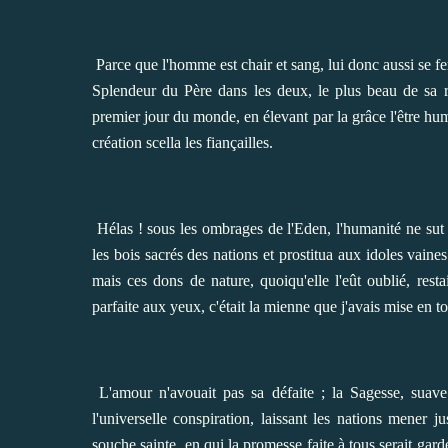
Parce que l'homme est chair et sang, lui donc aussi se fera
Splendeur du Père dans les deux, le plus beau de sa race
premier jour du monde, en élevant par la grâce l'être hum
création scella les fiançailles.
Hélas ! sous les ombrages de l'Eden, l'humanité ne sut 
les bois sacrés des nations et prostitua aux idoles vaines 
mais ces dons de nature, quoiqu'elle l'eût oublié, rest
parfaite aux yeux, c'était la mienne que j'avais mise en t
L'amour n'avouait pas sa défaite ; la Sagesse, suave 
l'universelle conspiration, laissant les nations mener j
souche sainte, en qui la promesse faite à tous serait gar