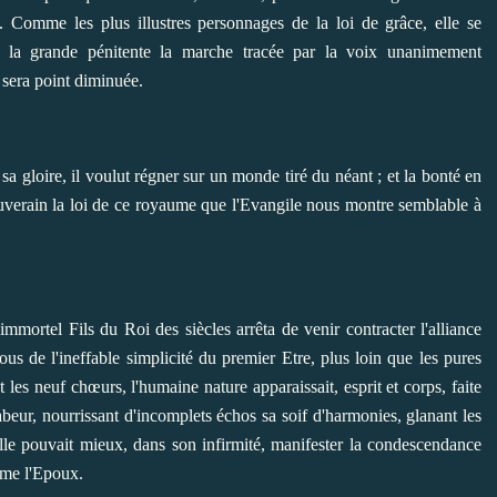
 Comme les plus illustres personnages de la loi de grâce, elle se
 de la grande pénitente la marche tracée par la voix unanimement
n sera point diminuée.
a gloire, il voulut régner sur un monde tiré du néant ; et la bonté en
souverain la loi de ce royaume que l'Evangile nous montre semblable à
'immortel Fils du Roi des siècles arrêta
de venir contracter l'alliance
us de l'ineffable simplicité du premier Etre, plus loin que les pures
 les neuf chœurs, l'humaine nature apparaissait, esprit et corps, faite
abeur, nourrissant d'incomplets échos sa soif d'harmonies, glanant les
. Elle pouvait mieux, dans son infirmité, manifester la condescendance
mme l'Epoux.