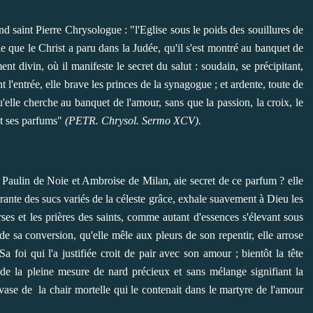
nd saint Pierre Chrysologue : "l'Eglise sous le poids des souillures de
e que le Christ a paru dans la Judée, qu'il s'est montré au banquet de
ent divin, où il manifeste le secret du salut : soudain, se précipitant,
t l'entrée, elle brave les princes de la synagogue ; et ardente, toute de
u'elle cherche au banquet de l'amour, sans que la passion, la croix, le
ist ses parfums"
(PETR. Chrysol. Sermo XCV).
le Paulin de Noie et Ambroise de Milan, aie secret de ce parfum ? elle
rante des sucs variés de la céleste grâce, exhale suavement à Dieu les
ses et les prières des saints, comme autant d'essences s'élevant sous
e sa conversion, qu'elle mêle aux pleurs de son repentir, elle arrose
 foi qui l'a justifiée croit de pair avec son amour ; bientôt la tête
de la pleine mesure de nard précieux et sans mélange signifiant la
 vase de la
chair mortelle qui le contenait dans le martyre de l'amour