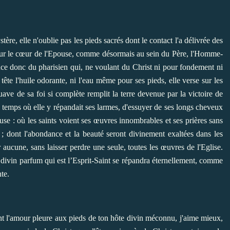
e, elle n'oublie pas les pieds sacrés dont le contact l'a délivrée des
 pour le cœur de l'Epouse, comme désormais au sein du Père, l'Homme-
ence donc du pharisien qui, ne voulant du Christ ni pour fondement ni
ête l'huile odorante, ni l'eau même pour ses pieds, elle verse sur les
ave de sa foi si complète remplit la terre devenue par la victoire de
 temps où elle y répandait ses larmes, d'essuyer de ses longs cheveux
use : où les saints voient ses œuvres innombrables et ses prières sans
s ; dont l'abondance et la beauté seront divinement exaltées dans les
aucune, sans laisser perdre une seule, toutes les œuvres de l'Eglise.
e divin parfum qui est l’Esprit-Saint se répandra éternellement, comme
nte.
nt l'amour pleure aux pieds de ton hôte divin méconnu, j'aime mieux,