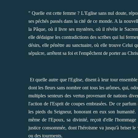
" Quelle est cette femme ? L'Eglise sans nul
doute, répo
ses péchés passés dans la cité de ce monde. A la nouvell
la Pâque, où il livre ses mystères, où il révèle le Sacrem
elle dédaigne les contradictions des scribes qui lui fermen
désirs, elle pénètre au sanctuaire, où elle trouve Celui q
sépulcre, arrêtent sa foi et l'empêchent de porter au Chr
Et quelle autre que l'Eglise, disent à leur tour ensemb
dont les fleurs sans nombre ont tous les arômes, qui, odo
multiples senteurs des vertus provenant de nations diver
l'action de l'Esprit de coupes embrasées. De ce parfum d
les pieds du Seigneur, honorant en eux son humanité. Sa
même de l'Epoux, sa divinité, reçoit d'elle l'hommage 
justice consommée, dont l'héroïsme va jusqu'à briser le
ou des tourments.