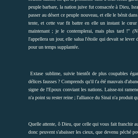
peuple barbare, la nation juive fut consacrée à Dieu, Isra
passer au désert ce peuple nouveau, et elle le bénit dan
tente, et cette vue fit battre en elle un instant le cœur
maintenant ; je le contemplerai, mais plus tard !"
(N
l'appellera un jour, elle salua l'étoile qui devait se leve
pour un temps supplantée.
Extase sublime, suivie bientôt de plus coupables égar
délices fausses ? Comprends qu'il t'a été mauvais d'abando
signe de l'Epoux conviant les nations. Laisse-toi ramene
n'a point su rester reine ; l'alliance du Sinaï n'a produit
Q
uelle attente, ô Dieu, que celle qui vous fait franchir a
donc peuvent s'abaisser les cieux, que devenu péché po