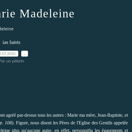
rie Madeleine
deleine
Les Saints
2.07.2010
…
Par un pèlerin
'ont agréé par-dessus tous les autres : Marie ma mère, Jean-Baptiste, et
ap. 108)
. Figure, nous disent les Pères de l'Eglise des Gentils appelée
eine plus qu'aucune autre, en effet, personnifia les égarements et