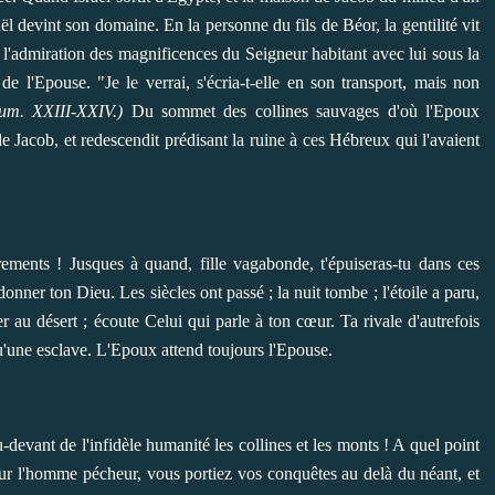
ël devint son domaine. En la personne du fils de Béor, la gentilité vit
s l'admiration des magnificences du Seigneur habitant avec lui sous la
 de l'Epouse. "Je le verrai, s'écria-t-elle en son transport, mais non
um. XXIII-XXIV.)
Du sommet des collines sauvages d'où l'Epoux
r de Jacob, et redescendit prédisant la ruine à ces Hébreux qui l'avaient
ements ! Jusques à quand, fille vagabonde, t'épuiseras-tu dans ces
nner ton Dieu. Les siècles ont passé ; la nuit tombe ; l'étoile a paru,
r au désert ; écoute Celui qui parle à ton cœur. Ta rivale d'autrefois
 qu'une esclave. L'Epoux attend toujours l'Epouse.
u-devant de l'infidèle humanité les collines et les monts ! A quel point
ur l'homme pécheur, vous portiez vos conquêtes au delà du néant, et