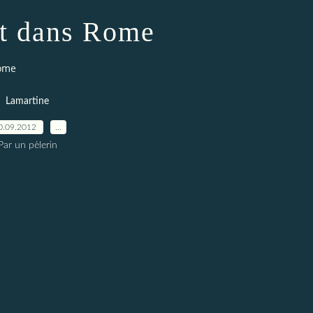
t dans Rome
Rome
Lamartine
0.09.2012
…
Par un pèlerin