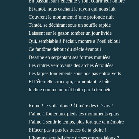
En passant sur l’enceinte y font courir leur ombre
Et tantôt, nous cachant le rayon qui nous luit
Couvrent le monument d’une profonde nuit
Tantôt, se déchirant sous un souffle rapide
Laissent sur le gazon tomber un jour livide
Qui, semblable à l’éclair, montre à l’oeil ébloui
Ce fantôme debout du siècle évanoui
Dessine en serpentant ses formes mutilées
Les cintres verdoyants des arches écroulées
Les larges fondements sous nos pas entrouverts
Et l’éternelle croix qui, surmontant le faîte
Incline comme un mât battu par la tempête.
Rome ! te voilà donc ! Ô mère des Césars !
J’aime à fouler aux pieds tes monuments épars
J’aime à sentir le temps, plus fort que ta mémoire
Effacer pas à pas les traces de ta gloire !
L’homme serait-il donc de ses œuvres jaloux ?