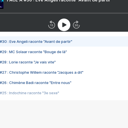
#30 : Eve Angeli raconte "Avant de partir"
#29 : MC Solaar raconte "Bouge de là"
28 : Lorie raconte "Je vais vite"
#27 : Christophe Willem raconte "Jacques a dit"
#26 : Chimène Badi raconte "Entre nous"
#25 : Indochine raconte "3e sexe"
#24 : Zaho raconte "C'est chelou"
#23 : Patrick Bruel raconte "Au café des délices"
#22 : Kyo raconte "Le chemin"