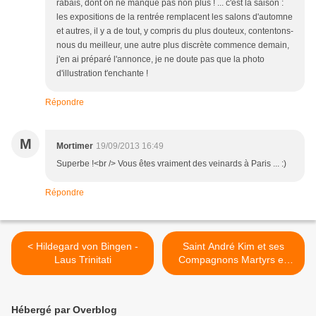
rabais, dont on ne manque pas non plus ! ... c'est la saison :
les expositions de la rentrée remplacent les salons d'automne
et autres, il y a de tout, y compris du plus douteux, contentons-
nous du meilleur, une autre plus discrète commence demain,
j'en ai préparé l'annonce, je ne doute pas que la photo
d'illustration t'enchante !
Répondre
M
Mortimer
19/09/2013 16:49
Superbe !<br /> Vous êtes vraiment des veinards à Paris ... :)
Répondre
< Hildegard von Bingen -
Saint André Kim et ses
Laus Trinitati
Compagnons Martyrs en
Corée >
Hébergé par Overblog