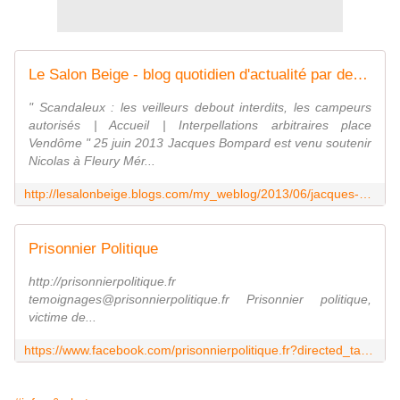
Le Salon Beige - blog quotidien d'actualité par des laïcs catholiques: Jacques Bompard est venu soutenir Nicolas à Fleury Mérogis
" Scandaleux : les veilleurs debout interdits, les campeurs
autorisés | Accueil | Interpellations arbitraires place
Vendôme " 25 juin 2013 Jacques Bompard est venu soutenir
Nicolas à Fleury Mér...
http://lesalonbeige.blogs.com/my_weblog/2013/06/jacques-bompard-est-venu-soutenir-nicolas-bernard-buss-%C3%A0-fleury-m%C3%A9rogis.html
Prisonnier Politique
http://prisonnierpolitique.fr
temoignages@prisonnierpolitique.fr Prisonnier politique,
victime de...
https://www.facebook.com/prisonnierpolitique.fr?directed_target_id=0