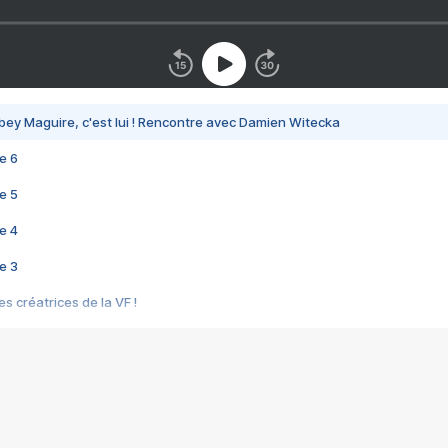
bey Maguire, c'est lui ! Rencontre avec Damien Witecka
e 6
e 5
e 4
e 3
s créatrices de la VF !
e 2
e 1
e Mektoub My Love arrive enfin ! Rencontre avec Shaïn Boumedine et Sal
i : après Toni en famille